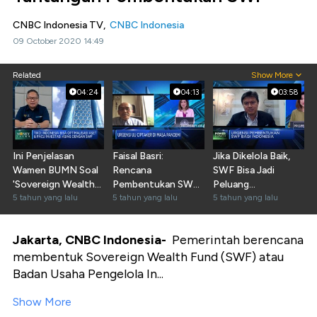
CNBC Indonesia TV,
CNBC Indonesia
09 October 2020 14:49
Related
Show More
04:24
04:13
03:58
Ini Penjelasan
Faisal Basri:
Jika Dikelola Baik,
Wamen BUMN Soal
Rencana
SWF Bisa Jadi
'Sovereign Wealth
Pembentukan SWF
Peluang
Fund'
5 tahun yang lalu
RI Berisiko Tinggi
5 tahun yang lalu
Pengembangan
5 tahun yang lalu
BUMN
Jakarta, CNBC Indonesia-
Pemerintah berencana
membentuk Sovereign Wealth Fund (SWF) atau
Badan Usaha Pengelola In...
Show More