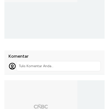
Komentar
Tulis Komentar Anda...