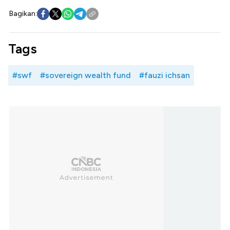
Bagikan:
Tags
#swf
#sovereign wealth fund
#fauzi ichsan