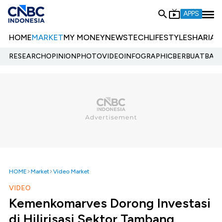
APPS
HOME
MARKET
MY MONEY
NEWS
TECH
LIFESTYLE
SHARIA
E
RESEARCH
OPINION
PHOTO
VIDEO
INFOGRAPHIC
BERBUATBAIK.
HOME
Market
Video Market
VIDEO
Kemenkomarves Dorong Investasi
di Hilirisasi Sektor Tambang