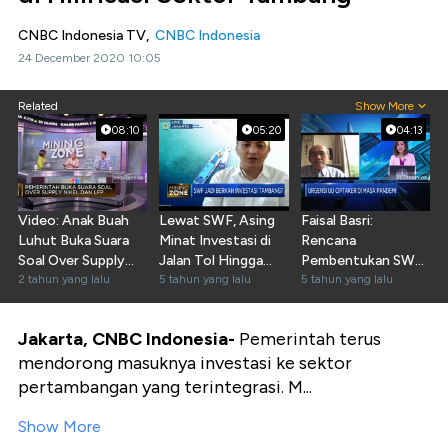
CNBC Indonesia TV,
CNBC Indonesia
24 December 2020 10:05
Related
Show More
08:10
05:20
04:13
Video: Anak Buah
Lewat SWF, Asing
Faisal Basri:
Luhut Buka Suara
Minat Investasi di
Rencana
Soal Over Supply
Jalan Tol Hingga
Pembentukan SWF
Nikel & LFP
2 tahun yang lalu
EBT
5 tahun yang lalu
RI Berisiko Tinggi
5 tahun yang lalu
Jakarta, CNBC Indonesia-
Pemerintah terus
mendorong masuknya investasi ke sektor
pertambangan yang terintegrasi. M...
Show More