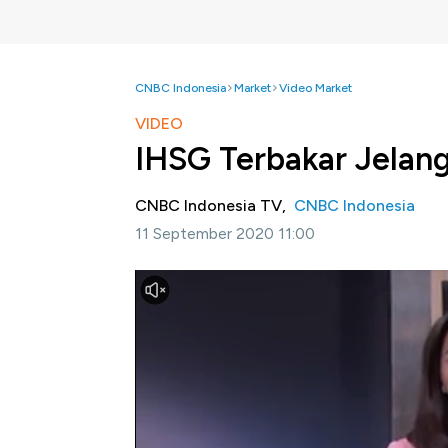
CNBC Indonesia
Market
Video Market
VIDEO
IHSG Terbakar Jelan
CNBC Indonesia TV,
CNBC Indonesia
11 September 2020 11:00
Jakarta, CNBC Indonesia-
IHSG langsung "
kemarin. Hal ini menyusul pernyataan Guber
memberlakukan kembali pembatasan sosial ber
membuat perjalanan IHSG kembali terjengkal
gabungan atau IHSG sepanjang pandemi me
Selengkapnya Syarifah Rahma akan men
(Jumat, 11/09/2020) berikut ini.