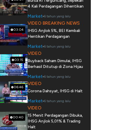
Bursa RI Terguncang, Sepekan
4 Kali Perdagangan Dihentikan
Market
6 tahun yang lalu
VIDEO BREAKING NEWS
03:04
IHSG Anjlok 5%, BEI Kembali
Hentikan Perdagangan
Market
6 tahun yang lalu
VIDEO
03:15
Buyback Saham Dimulai, IHSG
Berhasil Ditutup di Zona Hijau
Market
6 tahun yang lalu
VIDEO
06:46
Corona Dahsyat, IHSG di Halt
Market
6 tahun yang lalu
VIDEO
15 Menit Perdagangan Dibuka,
00:40
IHSG Anjlok 5,01% & Trading
Halt