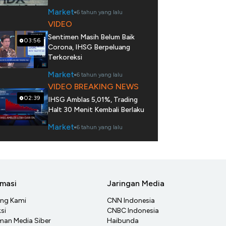
Market
6 tahun yang lalu
VIDEO
Sentimen Masih Belum Baik
03:56
Corona, IHSG Berpeluang
Terkoreksi
Market
6 tahun yang lalu
VIDEO BREAKING NEWS
02:39
IHSG Amblas 5,01%, Trading
Halt 30 Menit Kembali Berlaku
Market
6 tahun yang lalu
rmasi
Jaringan Media
ang Kami
CNN Indonesia
si
CNBC Indonesia
an Media Siber
Haibunda