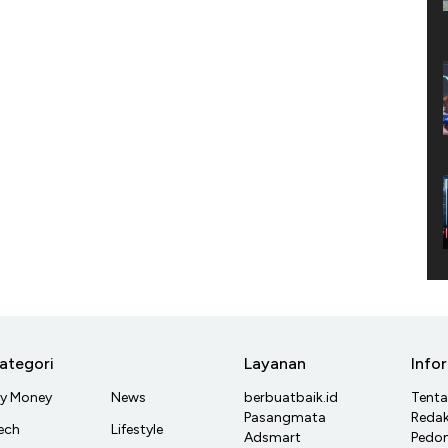
ategori
Layanan
Info
y Money
News
berbuatbaik.id
Tent
Pasangmata
Redak
ech
Lifestyle
Adsmart
Pedom