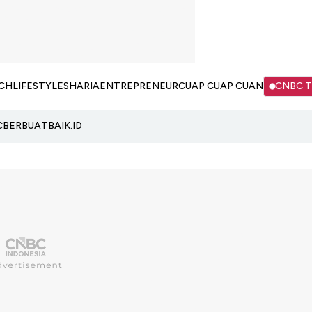
CH
LIFESTYLE
SHARIA
ENTREPRENEUR
CUAP CUAP CUAN
CNBC 
C
BERBUATBAIK.ID