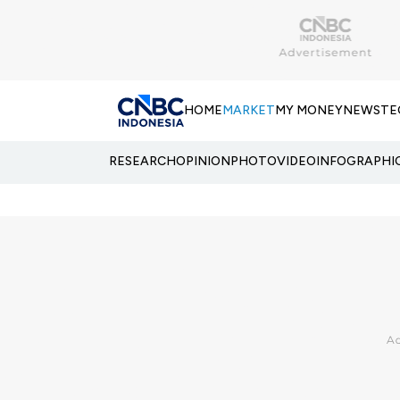
HOME
MARKET
MY MONEY
NEWS
TE
RESEARCH
OPINION
PHOTO
VIDEO
INFOGRAPHI