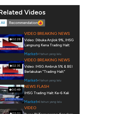
Related Videos
All
Recommendation
VIDEO BREAKING NEWS
02:28
Video: Dibuka Anjlok 9%, IHSG
Langsung Kena Trading Halt
Market
1 tahun yang lalu
VIDEO BREAKING NEWS
02:35
Video: IHSG Ambruk 5% & BEI
Berlakukan "Trading Halt"
Market
1 tahun yang lalu
NEWS FLASH
00:49
IHSG Trading Halt Ke-6 Kali
Market
6 tahun yang lalu
VIDEO
02:01