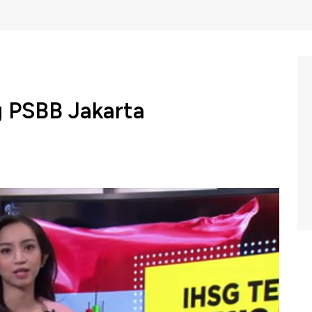
g PSBB Jakarta
KO" dan terkapar di zona merah pada perdagangan
nur DKI Jakarta, Anies Baswedan yang akan
skala besar atau PSBB total di DKI Jakarta. Tentu ini
. Lantas seperti apa perjalanan indeks harga saham
landa negeri?
jelaskan dalam program Squawk Box CNBC Indonesia