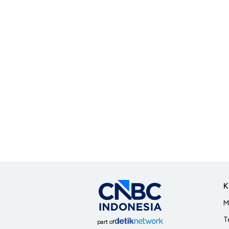
K
M
T
part of