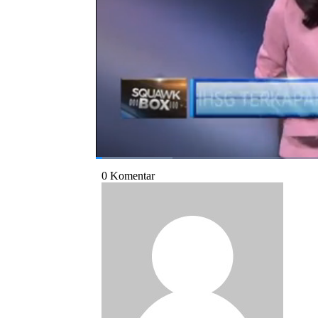
Bagikan:
#ihsg
#trading halt
#psbb