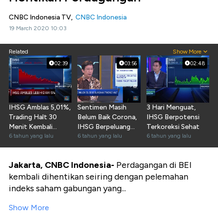
CNBC Indonesia TV,
CNBC Indonesia
19 March 2020 10:03
Related
Show More
02:39
03:56
02:48
IHSG Amblas 5,01%,
Sentimen Masih
3 Hari Menguat,
Trading Halt 30
Belum Baik Corona,
IHSG Berpotensi
Menit Kembali
IHSG Berpeluang
Terkoreksi Sehat
Berlaku
6 tahun yang lalu
Terkoreksi
6 tahun yang lalu
6 tahun yang lalu
Jakarta, CNBC Indonesia-
Perdagangan di BEI
kembali dihentikan seiring dengan pelemahan
indeks saham gabungan yang...
Show More