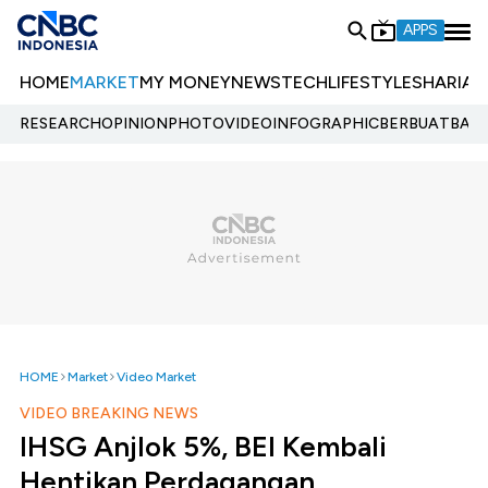
APPS
HOME
MARKET
MY MONEY
NEWS
TECH
LIFESTYLE
SHARIA
E
RESEARCH
OPINION
PHOTO
VIDEO
INFOGRAPHIC
BERBUATBAIK.
HOME
Market
Video Market
VIDEO BREAKING NEWS
IHSG Anjlok 5%, BEI Kembali
Hentikan Perdagangan