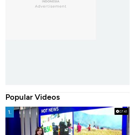
Popular Videos
1.
07:41