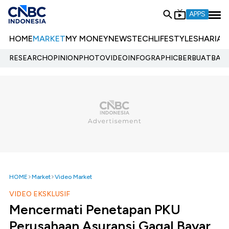
APPS
HOME
MARKET
MY MONEY
NEWS
TECH
LIFESTYLE
SHARIA
E
RESEARCH
OPINION
PHOTO
VIDEO
INFOGRAPHIC
BERBUATBAIK.
HOME
Market
Video Market
VIDEO EKSKLUSIF
Mencermati Penetapan PKU
Perusahaan Asuransi Gagal Bayar