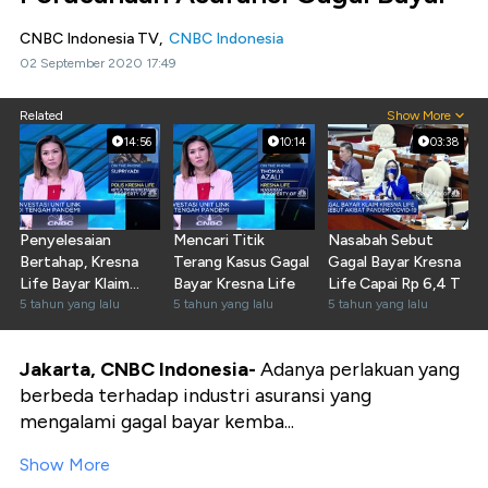
CNBC Indonesia TV,
CNBC Indonesia
02 September 2020 17:49
Related
Show More
14:56
10:14
03:38
Penyelesaian
Mencari Titik
Nasabah Sebut
Bertahap, Kresna
Terang Kasus Gagal
Gagal Bayar Kresna
Life Bayar Klaim
Bayar Kresna Life
Life Capai Rp 6,4 T
1.722 Polis
5 tahun yang lalu
5 tahun yang lalu
5 tahun yang lalu
Jakarta, CNBC Indonesia-
Adanya perlakuan yang
berbeda terhadap industri asuransi yang
mengalami gagal bayar kemba...
Show More