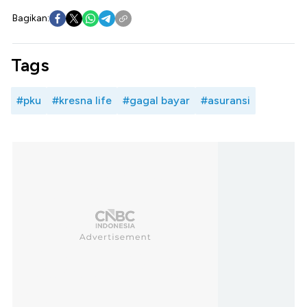
Bagikan:
Tags
#pku
#kresna life
#gagal bayar
#asuransi