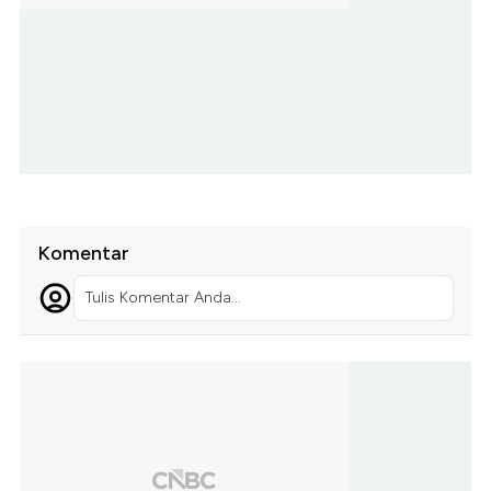
Komentar
Tulis Komentar Anda...