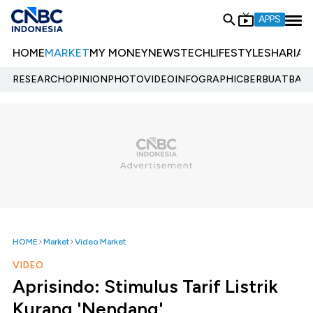
APPS
HOME
MARKET
MY MONEY
NEWS
TECH
LIFESTYLE
SHARIA
E
RESEARCH
OPINION
PHOTO
VIDEO
INFOGRAPHIC
BERBUATBAIK.
HOME
Market
Video Market
VIDEO
Aprisindo: Stimulus Tarif Listrik
Kurang 'Nendang'