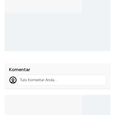
Komentar
Tulis Komentar Anda...