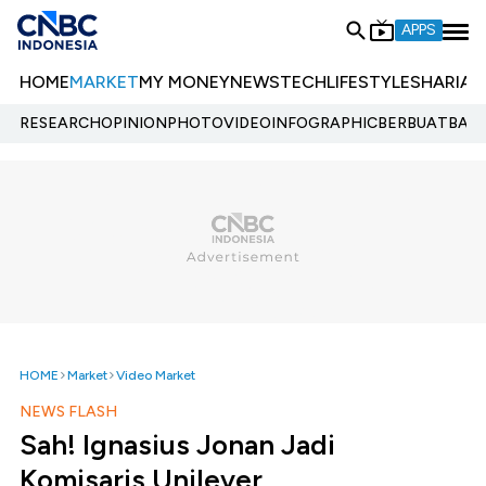
APPS
HOME
MARKET
MY MONEY
NEWS
TECH
LIFESTYLE
SHARIA
E
RESEARCH
OPINION
PHOTO
VIDEO
INFOGRAPHIC
BERBUATBAIK.
HOME
Market
Video Market
NEWS FLASH
Sah! Ignasius Jonan Jadi
Komisaris Unilever