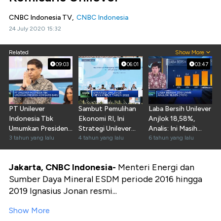
CNBC Indonesia TV,
CNBC Indonesia
24 July 2020 15:32
Related
Show More
09:03
06:01
03:47
PT Unilever
Sambut Pemulihan
Laba Bersih Unilever
Indonesia Tbk
Ekonomi RI, Ini
Anjlok 18,58%,
Umumkan Presiden
Strategi Unilever
Analis: Ini Masih
Komisaris Baru
3 tahun yang lalu
Pada 2022
4 tahun yang lalu
Wajar
6 tahun yang lalu
Jakarta, CNBC Indonesia-
Menteri Energi dan
Sumber Daya Mineral ESDM periode 2016 hingga
2019 Ignasius Jonan resmi...
Show More