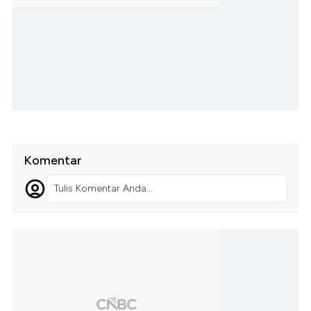
Komentar
Tulis Komentar Anda...