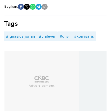
Bagikan:
Tags
#ignasius jonan
#unilever
#unvr
#komisaris