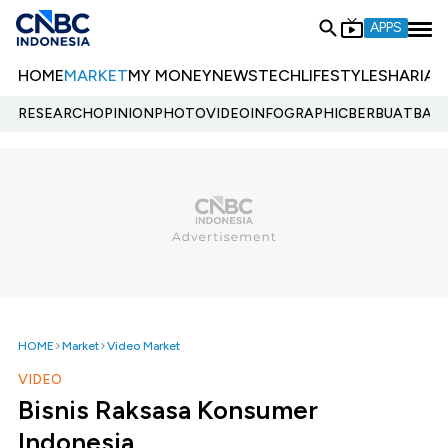
APPS
HOME
MARKET
MY MONEY
NEWS
TECH
LIFESTYLE
SHARIA
E
RESEARCH
OPINION
PHOTO
VIDEO
INFOGRAPHIC
BERBUATBAIK.
HOME
Market
Video Market
VIDEO
Bisnis Raksasa Konsumer
Indonesia