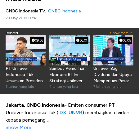
CNBC Indonesia TV,
CNBC Indonesia
23 May 2019 07:41
Related
Show More
09:03
06:01
03:05
PT Unilever
Sambut Pemulihan
Unilever Bagi
Indonesia Tbk
Ekonomi RI, Ini
Dividend dan Upaya
Umumkan Presiden
Strategi Unilever
Memperluas Pasar
Komisaris Baru
3 tahun yang lalu
Pada 2022
4 tahun yang lalu
7 tahun yang lalu
Jakarta, CNBC Indonesia-
Emiten consumer PT
Unilever Indonesia Tbk (
IDX: UNVR
) membagikan dividen
kepada pemegang ...
Show More