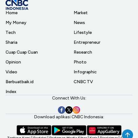
Home
Market
My Money
News
Tech
Lifestyle
Sharia
Entrepreneur
Cuap Cuap Cuan
Research
Opinion
Photo
Video
Infographic
Berbuatbaik.id
CNBC TV
Index
Connect With Us:
Download aplikasi CNBC Indonesia:
Tentang Kami
|
Redaksi
|
Pedoman Media Siber
|
Karir
|
Disclaimer
|
CNBC