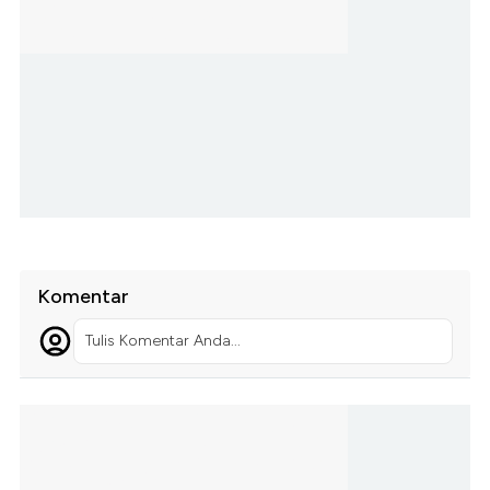
Komentar
Tulis Komentar Anda...