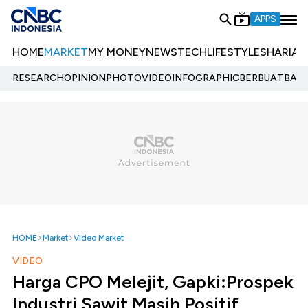
APPS
HOME
MARKET
MY MONEY
NEWS
TECH
LIFESTYLE
SHARIA
E
RESEARCH
OPINION
PHOTO
VIDEO
INFOGRAPHIC
BERBUATBAIK.
HOME
Market
Video Market
VIDEO
Harga CPO Melejit, Gapki:Prospek
Industri Sawit Masih Positif