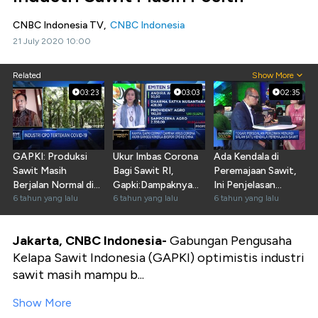
CNBC Indonesia TV,
CNBC Indonesia
21 July 2020 10:00
Related
Show More
03:23
03:03
02:35
GAPKI: Produksi
Ukur Imbas Corona
Ada Kendala di
Sawit Masih
Bagi Sawit RI,
Peremajaan Sawit,
Berjalan Normal di
Gapki:Dampaknya
Ini Penjelasan
Tengah Pandemi
6 tahun yang lalu
Mulai Terasa
6 tahun yang lalu
GAPKI
6 tahun yang lalu
Jakarta, CNBC Indonesia-
Gabungan Pengusaha
Kelapa Sawit Indonesia (GAPKI) optimistis industri
sawit masih mampu b...
Show More