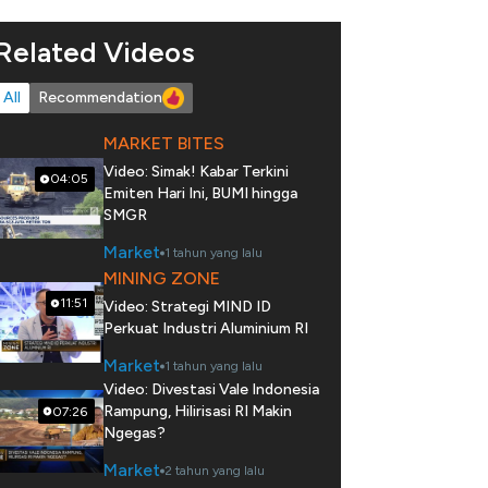
Related Videos
All
Recommendation
MARKET BITES
Video: Simak! Kabar Terkini
04:05
Emiten Hari Ini, BUMI hingga
SMGR
Market
1 tahun yang lalu
MINING ZONE
11:51
Video: Strategi MIND ID
Perkuat Industri Aluminium RI
Market
1 tahun yang lalu
Video: Divestasi Vale Indonesia
Rampung, Hilirisasi RI Makin
07:26
Ngegas?
Market
2 tahun yang lalu