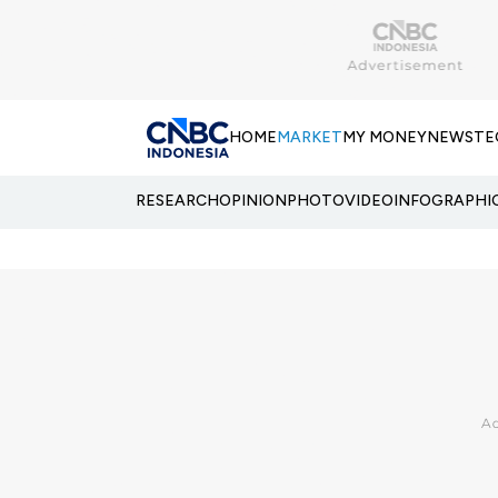
HOME
MARKET
MY MONEY
NEWS
TE
RESEARCH
OPINION
PHOTO
VIDEO
INFOGRAPHI