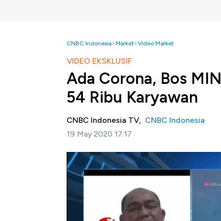
CNBC Indonesia
Market
Video Market
VIDEO EKSKLUSIF
Ada Corona, Bos MIN
54 Ribu Karyawan
CNBC Indonesia TV,
CNBC Indonesia
19 May 2020 17:17
Jakarta, CNBC Indonesia-
Pelemahan harg
utama MIND ID, Orias Petrus Moedak sebaga
pertambangan. Dimana dalam upaya menjaga 
MIND ID menyampaikan setiap perkembangan 
oleh pasar dan hal ini juga tercermin dari b