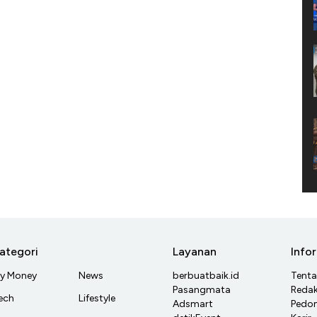
ategori
Layanan
Info
y Money
News
berbuatbaik.id
Tent
Pasangmata
Redak
ech
Lifestyle
Adsmart
Pedom