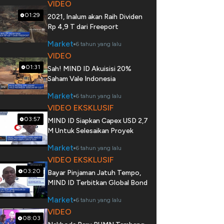
VIDEO
01:29
2021, Inalum akan Raih Dividen
Rp 4,9 T dari Freeport
Market
6 tahun yang lalu
VIDEO
01:31
Sah! MIND ID Akuisisi 20%
Saham Vale Indonesia
Market
6 tahun yang lalu
VIDEO EKSKLUSIF
03:57
MIND ID Siapkan Capex USD 2,7
M Untuk Selesaikan Proyek
Market
6 tahun yang lalu
VIDEO EKSKLUSIF
03:20
Bayar Pinjaman Jatuh Tempo,
MIND ID Terbitkan Global Bond
Market
6 tahun yang lalu
VIDEO
08:03