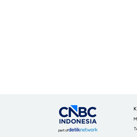
K
M
T
part of