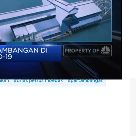
supply chain, MIND ID memastikan untuk tetap menjaga
i perusahaan termasuk 54.000 karyawan agar seminimal
i. Selengkapnya saksikan dialog Erwin Surya Brata
rus Moedak dalam Squawk Box, CNBC Indonesia (Selasa,
alum
#orias petrus moedak
#pertambangan