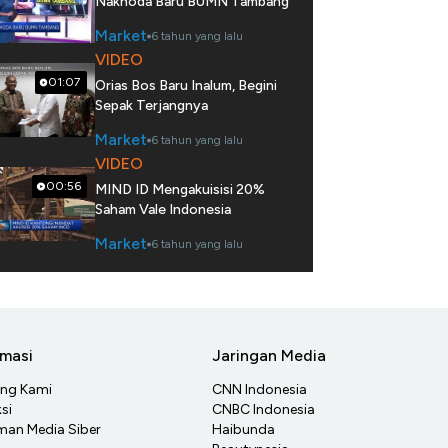
Nakhoda Baru BUMN Tambang
Market
6 tahun yang lalu
VIDEO
01:07
Orias Bos Baru Inalum, Begini
Sepak Terjangnya
Market
6 tahun yang lalu
VIDEO
00:56
MIND ID Mengakuisisi 20%
Saham Vale Indonesia
Market
6 tahun yang lalu
rmasi
Jaringan Media
ang Kami
CNN Indonesia
si
CNBC Indonesia
an Media Siber
Haibunda