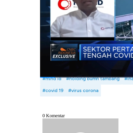
Namun di tengah tekanan corona terhadap 
keamanan dan kesehatan seluruh bagian dar
mungkin terhindar dari dampak wabah pandem
dengan Direktur utama MIND ID, Orias Pet
19/05/2020)
Bagikan:
#mind id
#holding bumn tambang
#in
#covid 19
#virus corona