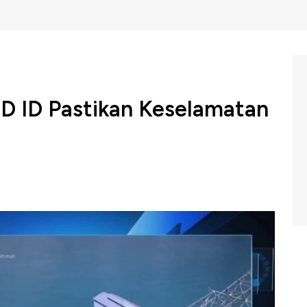
D ID Pastikan Keselamatan
a komoditas dan turunnya demand, disebut Direktur
i salah satu dampak pandemi covid-19 bagi sektor
kepercayan investor pada industri tambang, maka
yang terjadi, dimana langkah ini mampu diterima baik
aiknya penyerapan global bond yang diterbitkan Inalum.