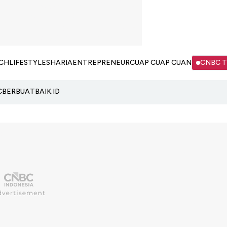
CH
LIFESTYLE
SHARIA
ENTREPRENEUR
CUAP CUAP CUAN
CNBC 
C
BERBUATBAIK.ID