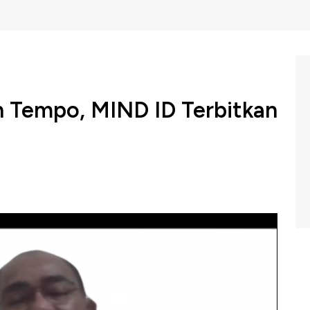
h Tempo, MIND ID Terbitkan
ri Pertambangan, PT Inalum atau MIND ID menerbitkan
digunakan untuk pembayaran utang, akuisisi dan
 ID, Orias Petrus Moedak, menyebutkan bahwa langkah
penerbitan obligasi yang memanfaatkan bungan rendah
anan pinjaman yang akan segera jatuh tempo.