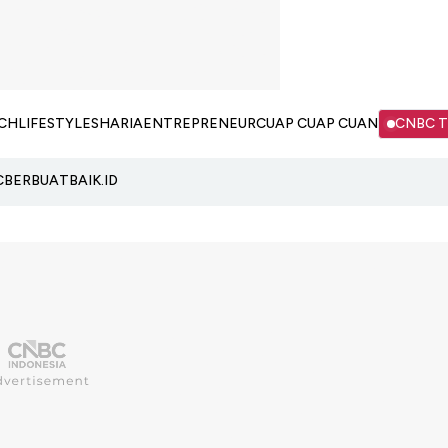
CH
LIFESTYLE
SHARIA
ENTREPRENEUR
CUAP CUAP CUAN
CNBC 
C
BERBUATBAIK.ID