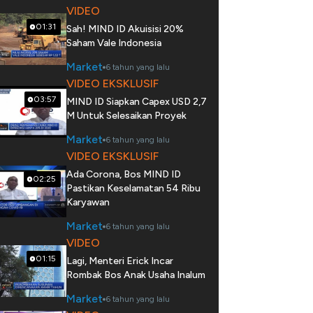
VIDEO
01:31
Sah! MIND ID Akuisisi 20%
Saham Vale Indonesia
Market
6 tahun yang lalu
VIDEO EKSKLUSIF
03:57
MIND ID Siapkan Capex USD 2,7
M Untuk Selesaikan Proyek
Market
6 tahun yang lalu
VIDEO EKSKLUSIF
Ada Corona, Bos MIND ID
02:25
Pastikan Keselamatan 54 Ribu
Karyawan
Market
6 tahun yang lalu
VIDEO
01:15
Lagi, Menteri Erick Incar
Rombak Bos Anak Usaha Inalum
Market
6 tahun yang lalu