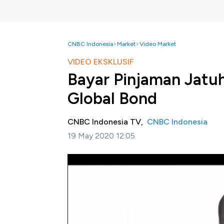
CNBC Indonesia
Market
Video Market
VIDEO EKSKLUSIF
Bayar Pinjaman Jatu
Global Bond
CNBC Indonesia TV,
CNBC Indonesia
19 May 2020 12:05
Jakarta, CNBC Indonesia-
Holding Indust
obligasi global senilai USD 2,5 Miliar, yang 
refinancing. Menurut Direktur utama MIND
penerbitan obligasi ini merupakan langkah 
yang nantinya dipakai untuk mengurangi tek