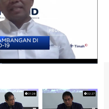
 MIND ID? Selengkapnya saksikan dialog Erwin Surya
ias Petrus Moedak dalam Squawk Box, CNBC Indonesia
ding
#orias petrus moedak
01:28
02:27