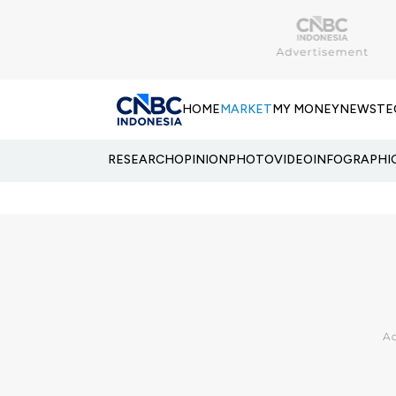
HOME
MARKET
MY MONEY
NEWS
TE
RESEARCH
OPINION
PHOTO
VIDEO
INFOGRAPHI