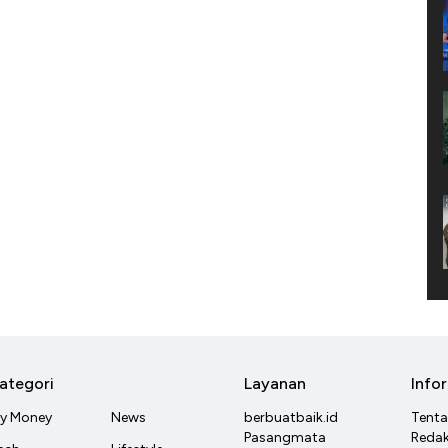
ategori
Layanan
Info
y Money
News
berbuatbaik.id
Tent
Pasangmata
Redak