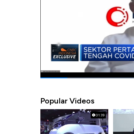
Seperti apa rencana penerbitan global bond
Brata dengan Direktur utama MIND ID, Or
(Selasa, 19/05/2020)
Bagikan:
#inalum
#mind id
#global bond
#hol
Popular Videos
01:39