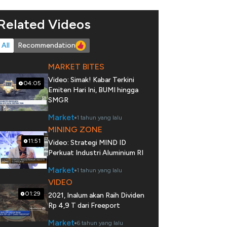
Related Videos
All
Recommendation
MARKET BITES
Video: Simak! Kabar Terkini
04:05
Emiten Hari Ini, BUMI hingga
SMGR
Market
1 tahun yang lalu
MINING ZONE
11:51
Video: Strategi MIND ID
Perkuat Industri Aluminium RI
Market
1 tahun yang lalu
VIDEO
01:29
2021, Inalum akan Raih Dividen
Rp 4,9 T dari Freeport
Market
6 tahun yang lalu