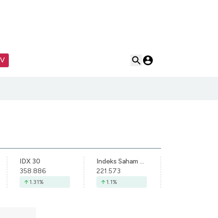
TV
IDX 30
Indeks Saham Syariah Indonesia
358.886
221.573
1.31
%
1.1
%