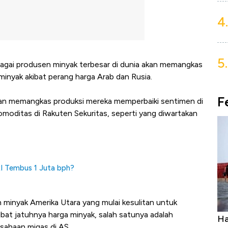
4.
5.
agai produsen minyak terbesar di dunia akan memangkas
minyak akibat perang harga Arab dan Rusia.
F
kan memangkas produksi mereka memperbaiki sentimen di
komoditas di Rakuten Sekuritas, seperti yang diwartakan
I Tembus 1 Juta bph?
 minyak Amerika Utara yang mulai kesulitan untuk
at jatuhnya harga minyak, salah satunya adalah
Ini Kekuatan Uang Embraer Kuasai
Ha
sahaan migas di AS.