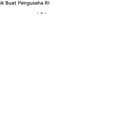
ik Buat Pengusaha RI
Apa yang Sebena