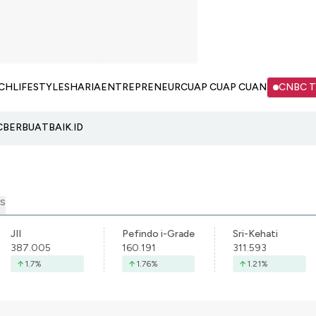
CH
LIFESTYLE
SHARIA
ENTREPRENEUR
CUAP CUAP CUAN
CNBC 
C
BERBUATBAIK.ID
S
JII
Pefindo i-Grade
Sri-Kehati
387.005
160.191
311.593
1.7
%
1.76
%
1.21
%