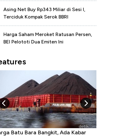
Asing Net Buy Rp343 Miliar di Sesi I,
Terciduk Kompak Serok BBRI
Harga Saham Meroket Ratusan Persen,
BEI Pelototi Dua Emiten Ini
eatures
rga Batu Bara Bangkit, Ada Kabar
Harga Emas Jatu