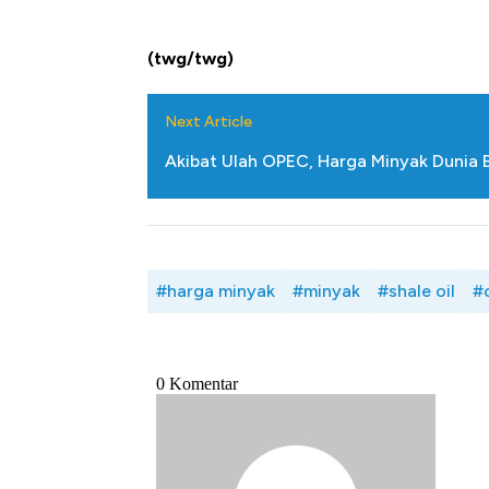
(twg/twg)
Next Article
Akibat Ulah OPEC, Harga Minyak Dunia 
#harga minyak
#minyak
#shale oil
#