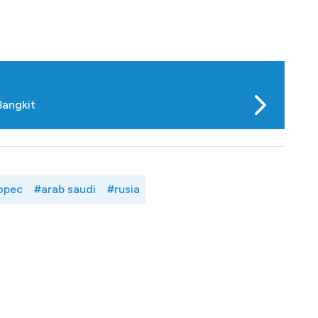
Bangkit
opec
#arab saudi
#rusia