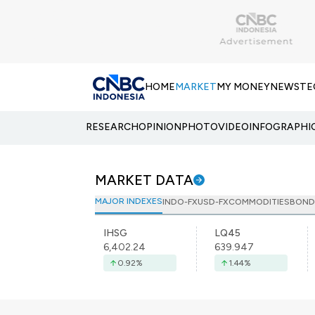
HOME
MARKET
MY MONEY
NEWS
TE
RESEARCH
OPINION
PHOTO
VIDEO
INFOGRAPHI
MARKET DATA
MAJOR INDEXES
INDO-FX
USD-FX
COMMODITIES
BOND
IHSG
LQ45
6,402.24
639.947
0.92
%
1.44
%