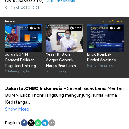
CNBC Indonesia TV,
CNBC Indonesia
04 March 2020 15:31
Related
Show More
07:33
01:02
00:48
Jurus BUMN
Yess! RI Bikin
Erick Rombak
Farmasi Balikkan
Avigan Generik,
Direksi Askrindo
Rugi Jadi Untung
Harga Bisa Lebih
6 tahun yang lalu
2 tahun yang lalu
Murah
5 tahun yang lalu
Jakarta,CNBC Indonesia -
Setelah sidak beras Menteri
BUMN Erick Thohir langsung mengunjungi Kimia Farma.
Kedatanga...
Show More
Bagikan: