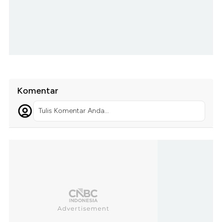
Komentar
Tulis Komentar Anda...