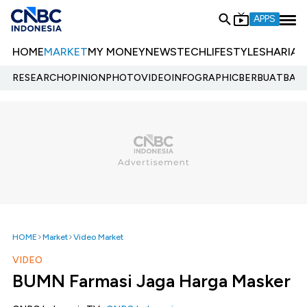
APPS
HOME
MARKET
MY MONEY
NEWS
TECH
LIFESTYLE
SHARIA
E
RESEARCH
OPINION
PHOTO
VIDEO
INFOGRAPHIC
BERBUATBAIK.
HOME
Market
Video Market
VIDEO
BUMN Farmasi Jaga Harga Masker