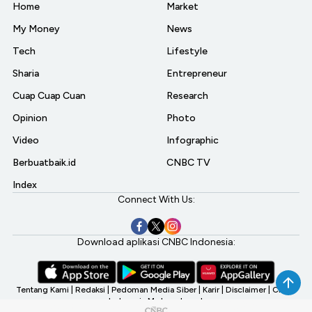
Home
Market
My Money
News
Tech
Lifestyle
Sharia
Entrepreneur
Cuap Cuap Cuan
Research
Opinion
Photo
Video
Infographic
Berbuatbaik.id
CNBC TV
Index
Connect With Us:
Download aplikasi CNBC Indonesia:
Tentang Kami
|
Redaksi
|
Pedoman Media Siber
|
Karir
|
Disclaimer
|
CNBC
Indonesia My Investment
©2026 CNBC Indonesia, A Transmedia Company