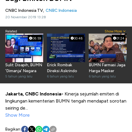
CNBC Indonesia TV,
CNBC Indonesia
20 November 2019 13:28
Related
Show More
08:59
00:48
01:24
Sulit Disapih, BUMN
Erick Rombak
BUMN Farmasi Jaga
'Dimanja' Negara
Direksi Askrindo
Harga Masker
5 tahun yang lalu
6 tahun yang lalu
6 tahun yang lalu
Jakarta, CNBC Indonesia-
Kinerja sejumlah emiten di
lingkungan kementerian BUMN tengah mendapat sorotan
seiring de...
Show More
Bagikan: