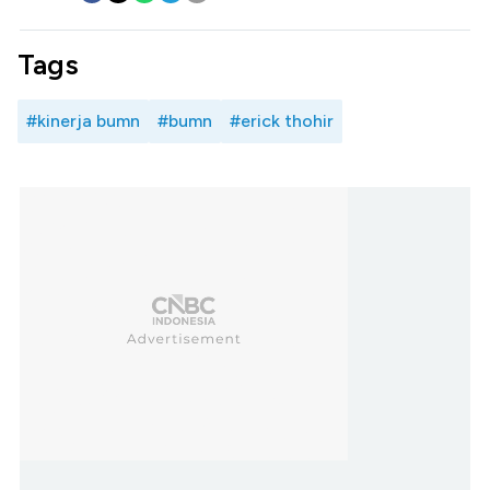
Tags
#kinerja bumn
#bumn
#erick thohir