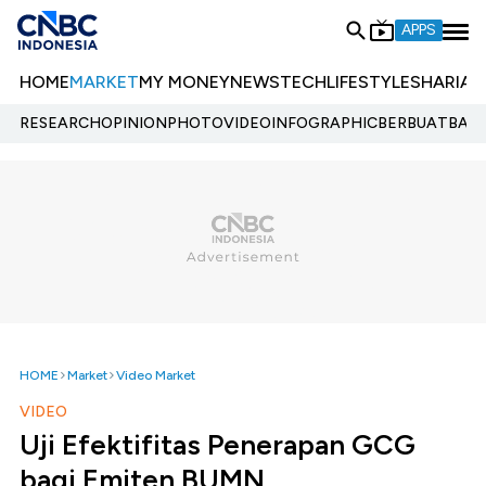
APPS
HOME
MARKET
MY MONEY
NEWS
TECH
LIFESTYLE
SHARIA
E
RESEARCH
OPINION
PHOTO
VIDEO
INFOGRAPHIC
BERBUATBAIK.
HOME
Market
Video Market
VIDEO
Uji Efektifitas Penerapan GCG
bagi Emiten BUMN