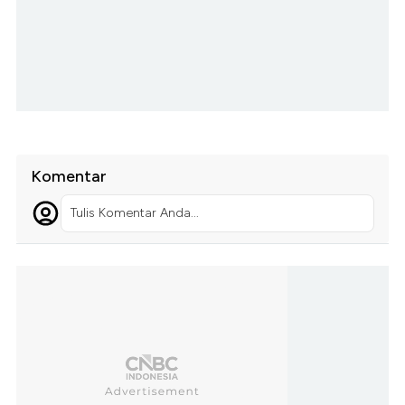
Komentar
Tulis Komentar Anda...