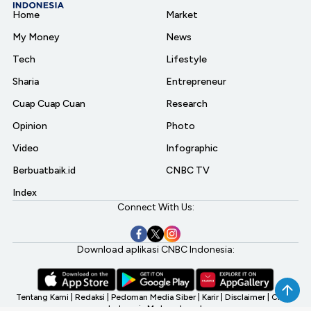
Home
Market
My Money
News
Tech
Lifestyle
Sharia
Entrepreneur
Cuap Cuap Cuan
Research
Opinion
Photo
Video
Infographic
Berbuatbaik.id
CNBC TV
Index
Connect With Us:
Download aplikasi CNBC Indonesia:
Tentang Kami
|
Redaksi
|
Pedoman Media Siber
|
Karir
|
Disclaimer
|
CNBC
Indonesia My Investment