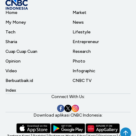
Home
Market
My Money
News
Tech
Lifestyle
Sharia
Entrepreneur
Cuap Cuap Cuan
Research
Opinion
Photo
Video
Infographic
Berbuatbaik.id
CNBC TV
Index
Connect With Us:
Download aplikasi CNBC Indonesia:
Tentang Kami
|
Redaksi
|
Pedoman Media Siber
|
Karir
|
Disclaimer
|
CNBC