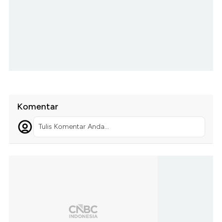
Komentar
Tulis Komentar Anda...