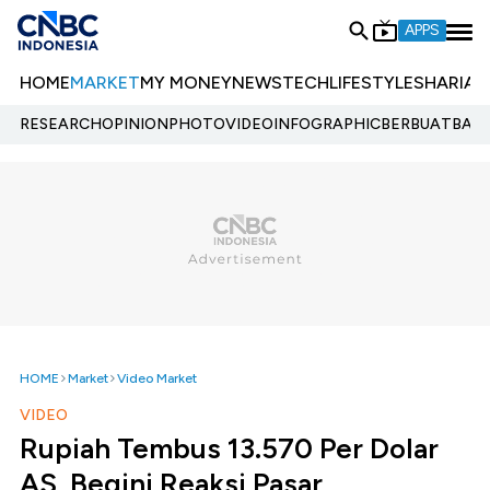
APPS
HOME
MARKET
MY MONEY
NEWS
TECH
LIFESTYLE
SHARIA
E
RESEARCH
OPINION
PHOTO
VIDEO
INFOGRAPHIC
BERBUATBAIK.
HOME
Market
Video Market
VIDEO
Rupiah Tembus 13.570 Per Dolar
AS, Begini Reaksi Pasar