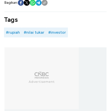
Bagikan:
Tags
#rupiah
#nilai tukar
#investor