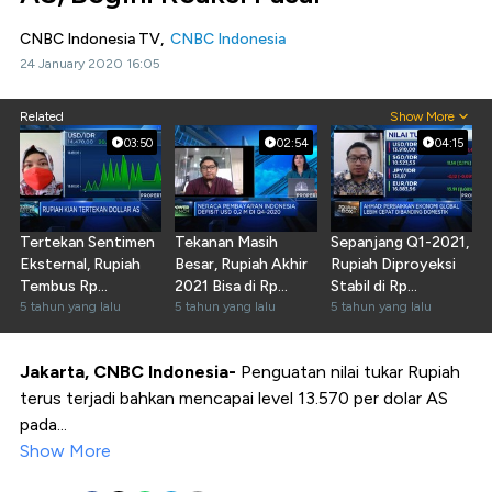
CNBC Indonesia TV,
CNBC Indonesia
24 January 2020 16:05
Related
Show More
03:50
02:54
04:15
Tertekan Sentimen
Tekanan Masih
Sepanjang Q1-2021,
Eksternal, Rupiah
Besar, Rupiah Akhir
Rupiah Diproyeksi
Tembus Rp
2021 Bisa di Rp
Stabil di Rp
14.470/USD
5 tahun yang lalu
15.000/USD
5 tahun yang lalu
13.900/USD
5 tahun yang lalu
Jakarta, CNBC Indonesia-
Penguatan nilai tukar Rupiah
terus terjadi bahkan mencapai level 13.570 per dolar AS
pada...
Show More