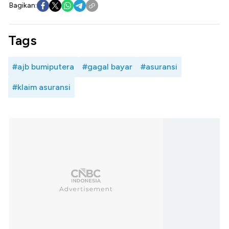
Bagikan:
Tags
#ajb bumiputera
#gagal bayar
#asuransi
#klaim asuransi