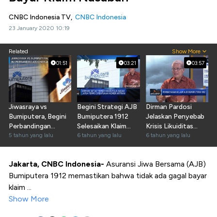
CNBC Indonesia TV,
CNBC Indonesia
23 January 2020 10:19
Related
Show More
01:51
03:21
03:57
Jiwasraya vs
Begini Strategi AJB
Dirman Pardosi
Bumiputera, Begini
Bumiputera 1912
Jelaskan Penyebab
Perbandingan
Selesaikan Klaim
Krisis Likuiditas
Kinerjanya
5 tahun yang lalu
Nasabah
6 tahun yang lalu
Bumiputera
6 tahun yang lalu
Jakarta, CNBC Indonesia-
Asuransi Jiwa Bersama (AJB)
Bumiputera 1912 memastikan bahwa tidak ada gagal bayar
klaim ...
Show More