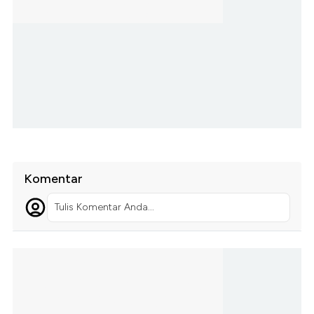
Komentar
Tulis Komentar Anda...