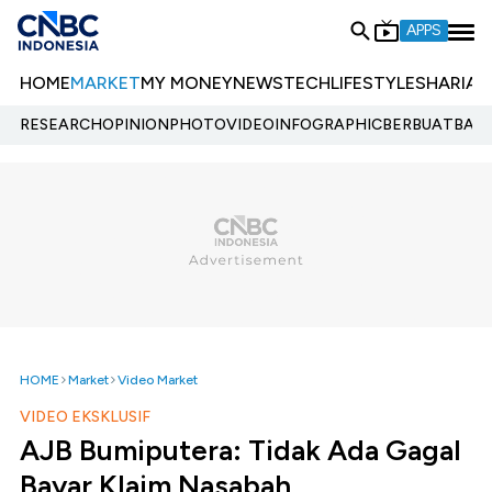
APPS
HOME
MARKET
MY MONEY
NEWS
TECH
LIFESTYLE
SHARIA
E
RESEARCH
OPINION
PHOTO
VIDEO
INFOGRAPHIC
BERBUATBAIK.
HOME
Market
Video Market
VIDEO EKSKLUSIF
AJB Bumiputera: Tidak Ada Gagal
Bayar Klaim Nasabah