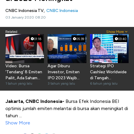
CNBC Indonesia TV,
CNBC Indonesia
03 January 2020 08:20
Related
Show More
01:18
05:39
03:40
Video: Bursa
Agar Diburu
Strategi IPO
'Tendang' 8 Emiten
Investor, Emiten
Cashlez Worldwide
Pailit, Ada Saham
IPO 2023 Wajib
di Tengah
Benny Tjokro
1 tahun yang lalu
Punya Standar Ini
3 tahun yang lalu
Turbulensi Pasar
6 tahun yang lalu
Jakarta, CNBC Indonesia-
Bursa Efek Indonesia BEI
optimis jumlah emiten melantai di bursa akan meningkat di
tahun ...
Show More