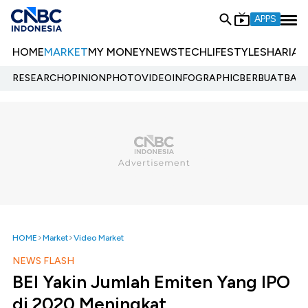
APPS
HOME
MARKET
MY MONEY
NEWS
TECH
LIFESTYLE
SHARIA
E
RESEARCH
OPINION
PHOTO
VIDEO
INFOGRAPHIC
BERBUATBAIK.
HOME
Market
Video Market
NEWS FLASH
BEI Yakin Jumlah Emiten Yang IPO
di 2020 Meningkat