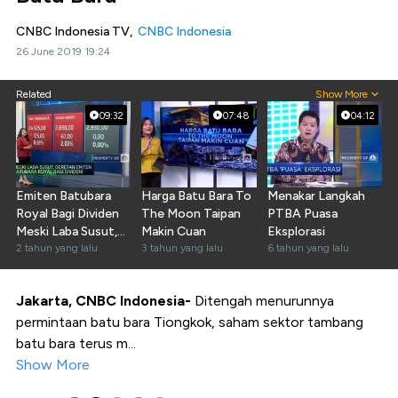
CNBC Indonesia TV,
CNBC Indonesia
26 June 2019 19:24
Related
Show More
09:32
07:48
04:12
Emiten Batubara
Harga Batu Bara To
Menakar Langkah
Royal Bagi Dividen
The Moon Taipan
PTBA Puasa
Meski Laba Susut,
Makin Cuan
Eksplorasi
Layak Koleksi?
2 tahun yang lalu
3 tahun yang lalu
6 tahun yang lalu
Jakarta, CNBC Indonesia
-
Ditengah menurunnya
permintaan batu bara Tiongkok, saham sektor tambang
batu bara terus m...
Show More