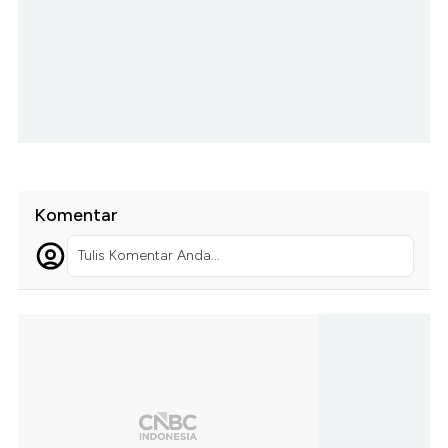
Komentar
Tulis Komentar Anda...