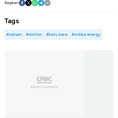
Bagikan:
Tags
#saham
#emiten
#batu bara
#indika energy