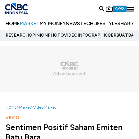
APPS
HOME
MARKET
MY MONEY
NEWS
TECH
LIFESTYLE
SHARIA
E
RESEARCH
OPINION
PHOTO
VIDEO
INFOGRAPHIC
BERBUATBAIK.
HOME
Market
Video Market
VIDEO
Sentimen Positif Saham Emiten
Batu Bara