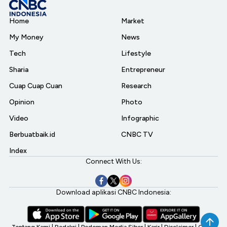
Home
Market
My Money
News
Tech
Lifestyle
Sharia
Entrepreneur
Cuap Cuap Cuan
Research
Opinion
Photo
Video
Infographic
Berbuatbaik.id
CNBC TV
Index
Connect With Us:
Download aplikasi CNBC Indonesia:
Tentang Kami
|
Redaksi
|
Pedoman Media Siber
|
Karir
|
Disclaimer
|
CNBC