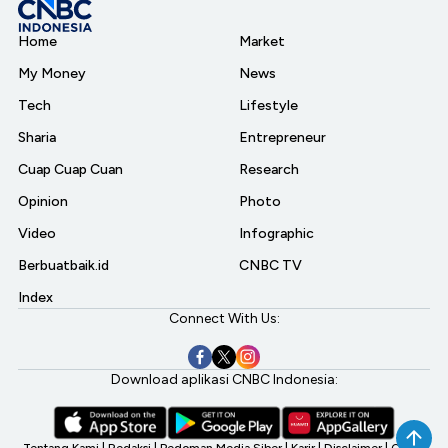
Home
Market
My Money
News
Tech
Lifestyle
Sharia
Entrepreneur
Cuap Cuap Cuan
Research
Opinion
Photo
Video
Infographic
Berbuatbaik.id
CNBC TV
Index
Connect With Us:
Download aplikasi CNBC Indonesia:
Tentang Kami
|
Redaksi
|
Pedoman Media Siber
|
Karir
|
Disclaimer
|
CNBC