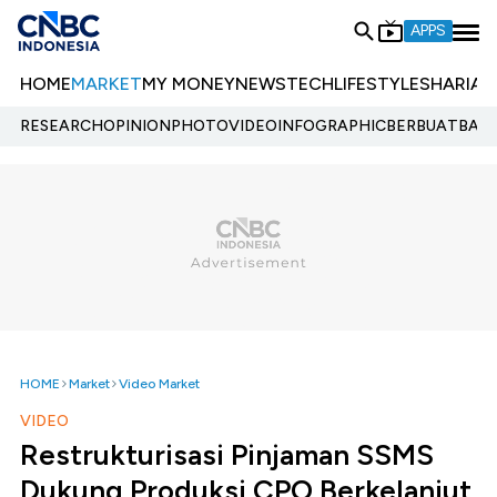
APPS
HOME
MARKET
MY MONEY
NEWS
TECH
LIFESTYLE
SHARIA
E
RESEARCH
OPINION
PHOTO
VIDEO
INFOGRAPHIC
BERBUATBAIK.
HOME
Market
Video Market
VIDEO
Restrukturisasi Pinjaman SSMS
Dukung Produksi CPO Berkelanjut