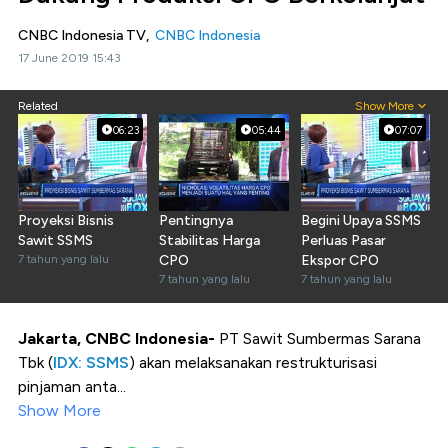
CNBC Indonesia TV,
CNBC Indonesia
17 June 2019 15:43
Related
Show More
06:23
05:44
07:07
Proyeksi Bisnis
Pentingnya
Begini Upaya SSMS
Sawit SSMS
Stabilitas Harga
Perluas Pasar
7 tahun yang lalu
CPO
Ekspor CPO
7 tahun yang lalu
7 tahun yang lalu
Jakarta, CNBC Indonesia-
PT Sawit Sumbermas Sarana
Tbk (
IDX: SSMS
) akan melaksanakan restrukturisasi
pinjaman anta...
Show More