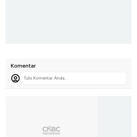
Komentar
Tulis Komentar Anda...