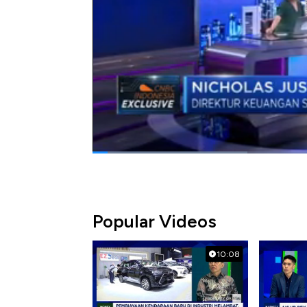
keputusan Uni Eropa ini? Direktur Keuanga
memaparkannya kepada Hera F Haryn dalam di
28/01/2019) di video berikut ini.
Bagikan:
#uni eropa
#ssms
#kelapa sawit
#sa
Popular Videos
10:08