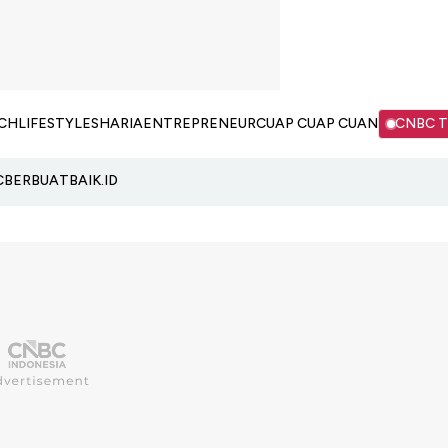
CH
LIFESTYLE
SHARIA
ENTREPRENEUR
CUAP CUAP CUAN
CNBC 
C
BERBUATBAIK.ID