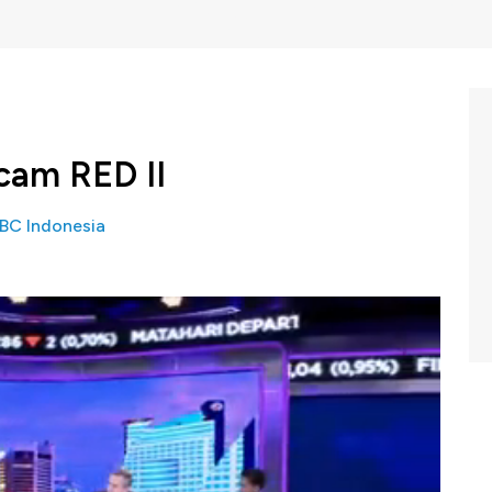
cam RED II
BC Indonesia
ncana mengimplementasikan regulasi untuk kesepakatan
Februari 2019 mendatang. Dengan kesepakatan ini,
am Uni Eropa akan memasukkan kelapa sawit ke dalam
isiko rendah atau
indirect land usage change
.
 minyak sawit mentah (CPO) Indonesia menjawab