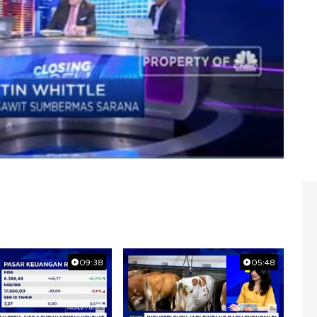
n PT Sawit Sumbermas Sarana Tbk (SSMS) akan
alog eksklusif di Closing Bell CNBC Indonesia (Senin,
wit sumbermas sarana
09:38
05:48