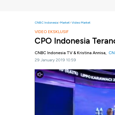
CNBC Indonesia
Market
Video Market
VIDEO EKSKLUSIF
CPO Indonesia Teran
CNBC Indonesia TV & Kristina Annisa,
CN
29 January 2019 10:59
Jakarta, CNBC Indonesia -
Uni Eropa bere
renewable energy directive II
(RED II) pada 
nantinya negara-negara yang tergabung dal
tanaman pangan kategori resiko tinggi dan r
Bagaimana industri kelapa sawit termasuk