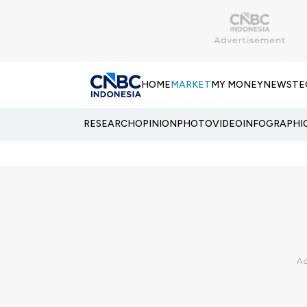
HOME
MARKET
MY MONEY
NEWS
TE
RESEARCH
OPINION
PHOTO
VIDEO
INFOGRAPHI