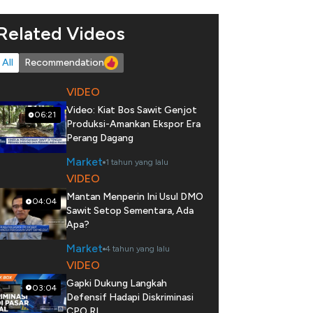
Related Videos
All
Recommendation
VIDEO
Video: Kiat Bos Sawit Genjot
06:21
Produksi-Amankan Ekspor Era
Perang Dagang
Market
1 tahun yang lalu
VIDEO
Mantan Menperin Ini Usul DMO
04:04
Sawit Setop Sementara, Ada
Apa?
Market
4 tahun yang lalu
VIDEO
Gapki Dukung Langkah
03:04
Defensif Hadapi Diskriminasi
CPO RI