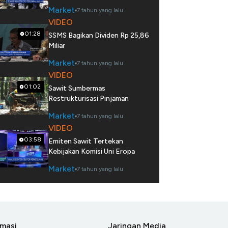
Market
7 tahun yang lalu
VIDEO
01:28
SSMS Bagikan Dividen Rp 25,86
Miliar
Market
7 tahun yang lalu
VIDEO
01:02
Sawit Sumbermas
Restrukturisasi Pinjaman
Market
7 tahun yang lalu
VIDEO
03:58
Emiten Sawit Tertekan
Kebijakan Komisi Uni Eropa
Market
7 tahun yang lalu
rmasi
Jaringan Media