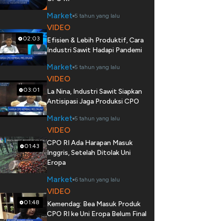
Market
5 tahun yang lalu
VIDEO
02:03
Efisien & Lebih Produktif, Cara
Industri Sawit Hadapi Pandemi
Market
5 tahun yang lalu
VIDEO
03:01
La Nina, Industri Sawit Siapkan
Antisipasi Jaga Produksi CPO
Market
5 tahun yang lalu
VIDEO
CPO RI Ada Harapan Masuk
01:43
Inggris, Setelah Ditolak Uni
Eropa
Market
6 tahun yang lalu
VIDEO
01:48
Kemendag: Bea Masuk Produk
CPO RI ke Uni Eropa Belum Final