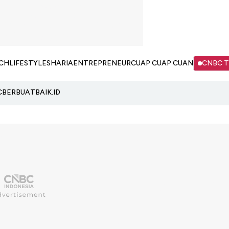
CH
LIFESTYLE
SHARIA
ENTREPRENEUR
CUAP CUAP CUAN
CNBC 
C
BERBUATBAIK.ID