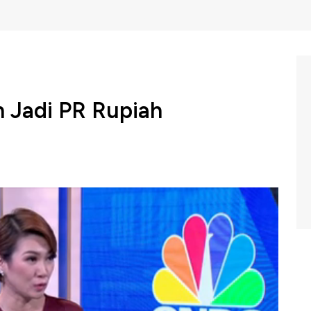
h Jadi PR Rupiah
ah dibuka melemah terhadap dolar Amerika Serikat.
ng merah putih sempat reli 5 hari berturut-turut di
Berikut ini dialog Aline Wiratmaja bersama dengan David
C Indonesia (Senin, 08/04/2019).