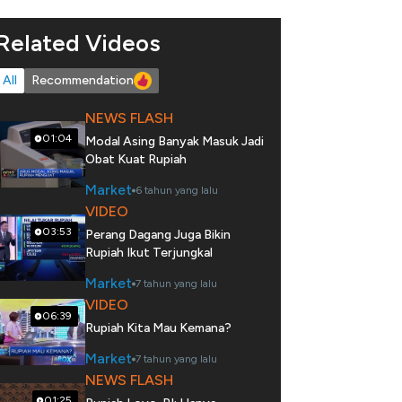
Related Videos
All
Recommendation
NEWS FLASH
01:04
Modal Asing Banyak Masuk Jadi
Obat Kuat Rupiah
Market
6 tahun yang lalu
VIDEO
03:53
Perang Dagang Juga Bikin
Rupiah Ikut Terjungkal
Market
7 tahun yang lalu
VIDEO
06:39
Rupiah Kita Mau Kemana?
Market
7 tahun yang lalu
NEWS FLASH
01:25