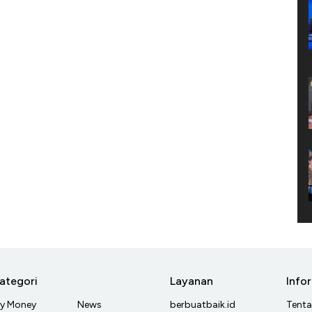
ategori
Layanan
Info
y Money
News
berbuatbaik.id
Tent