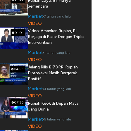
Rupiah Loyo, BI: Hanya
Sementara
Market
7 tahun yang lalu
VIDEO
Video: Amankan Rupiah, BI
01:01
Berjaga di Pasar Dengan Triple
Intervention
Market
1 tahun yang lalu
VIDEO
Jelang Rilis BI7DRR, Rupiah
04:23
Diproyeksi Masih Bergerak
Positif
Market
4 tahun yang lalu
VIDEO
07:36
Rupiah Keok di Depan Mata
Uang Dunia
Market
5 tahun yang lalu
VIDEO