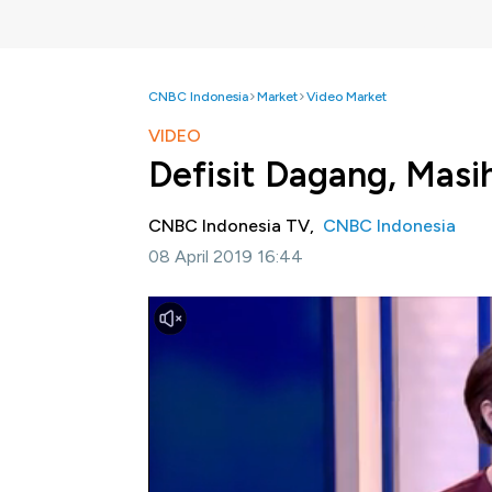
CNBC Indonesia
Market
Video Market
VIDEO
Defisit Dagang, Masi
CNBC Indonesia TV,
CNBC Indonesia
08 April 2019 16:44
Jakarta, CNBC Indonesia-
Nilai tukar rupi
Pelemahan rupiah ini terjadi setelah mata ua
pekan pertama April 2019.
Bagaimana pergerakan tren rupiah ke depan? 
Sumual, Kepala Ekonom BCA di Profit, CNB
Bagikan: