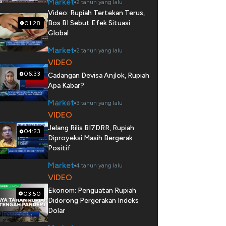
Market
2 tahun yang lalu
Video: Rupiah Tertekan Terus,
Bos BI Sebut Efek Situasi
01:28
Global
Market
2 tahun yang lalu
VIDEO
06:33
Cadangan Devisa Anjlok, Rupiah
Apa Kabar?
Market
3 tahun yang lalu
VIDEO
Jelang Rilis BI7DRR, Rupiah
04:23
Diproyeksi Masih Bergerak
Positif
Market
4 tahun yang lalu
VIDEO
Ekonom: Penguatan Rupiah
03:50
Didorong Pergerakan Indeks
Dolar