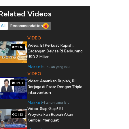
Related Videos
All
Recommendation
VIDEO
Video: BI Perkuat Rupiah,
01:16
Cadangan Devisa RI Berkurang
USD 2 Miliar
Market
2 bulan yang lalu
VIDEO
Video: Amankan Rupiah, BI
01:01
Berjaga di Pasar Dengan Triple
Intervention
Market
1 tahun yang lalu
Video: Siap-Siap! BI
Proyeksikan Rupiah Akan
01:13
Kembali Menguat