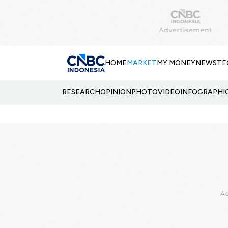
HOME
MARKET
MY MONEY
NEWS
TE
RESEARCH
OPINION
PHOTO
VIDEO
INFOGRAPHI