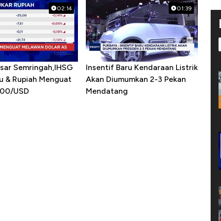
02:14
01:39
asar Semringah,IHSG
Insentif Baru Kendaraan Listrik
u & Rupiah Menguat
Akan Diumumkan 2-3 Pekan
900/USD
Mendatang