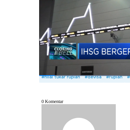
Meski demikian, apresiasi Rupiah ini dinil
sebelumnya Rupiah telah terkoreksi cukup da
melihat arah pergerakan nilai tukar Rupi
Pengamat Pasar Modal, Rovandi dalam Closi
Bagikan:
#nilai tukar rupiah
#devisa
#rupiah
#