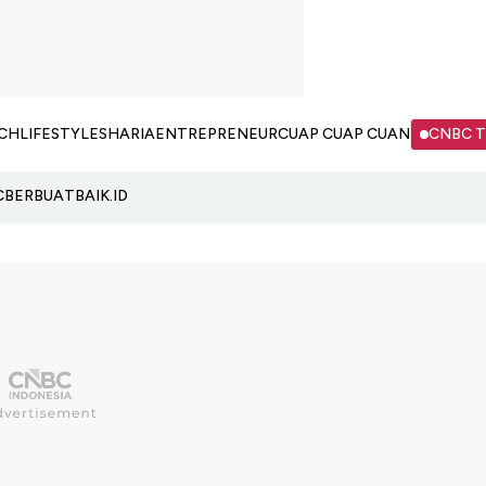
CH
LIFESTYLE
SHARIA
ENTREPRENEUR
CUAP CUAP CUAN
CNBC 
C
BERBUATBAIK.ID