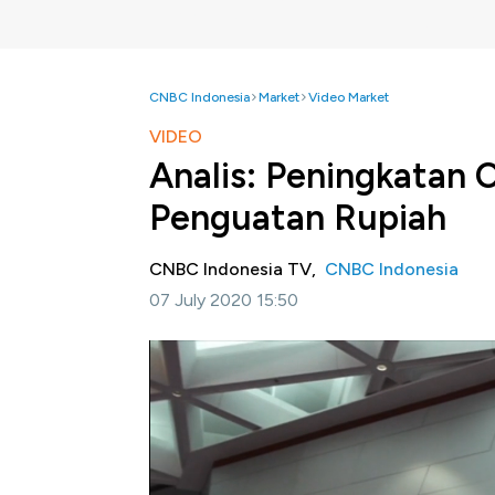
CNBC Indonesia
Market
Video Market
VIDEO
Analis: Peningkatan
Penguatan Rupiah
CNBC Indonesia TV,
CNBC Indonesia
07 July 2020 15:50
Jakarta, CNBC Indonesia-
Posisi nilai tuk
menguat 0,28% di level 14.400/USD, dimana
adalah rilis data cadangan devisa Juni 2020 
sehingga jika penguatan ini berlanjut maka a