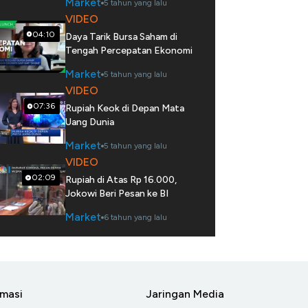
Market
5 tahun yang lalu
VIDEO
04:10
Daya Tarik Bursa Saham di
Tengah Percepatan Ekonomi
Market
5 tahun yang lalu
VIDEO
07:36
Rupiah Keok di Depan Mata
Uang Dunia
Market
5 tahun yang lalu
VIDEO
02:09
Rupiah di Atas Rp 16.000,
Jokowi Beri Pesan ke BI
Market
6 tahun yang lalu
rmasi
Jaringan Media