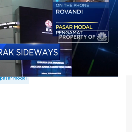
ai masih menjadi bagian dari teknikal rebound mengingat
lam, jadi harus tetap diwaspadai. Lalu seperti apa analis
ah? Selengkapnya saksikan dialog Daniel Wiguna dengan
ng Bell, CNBC Indonesia (Selasa, 07/07/2020)
pasar modal