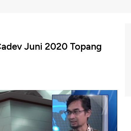
 Cadev Juni 2020 Topang
ar Rupiah di pasar spot pada pukul 15:01 WIB terpantau
 salah satu penopang apresiasi mata uang Garudah
yang naik USD 1,2 miliar dibanding bulan sebelumnya,
kan berdampak positif bagi investasi.