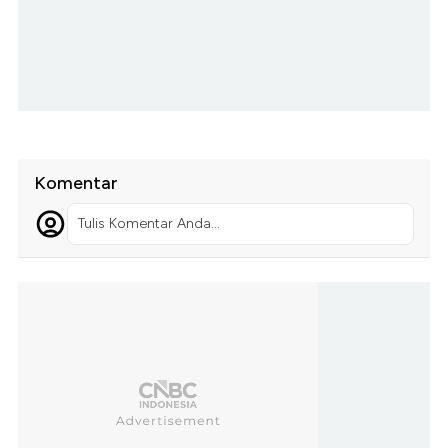
Komentar
Tulis Komentar Anda...