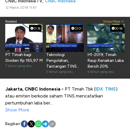
CNBC Indonesia TV,
CNBC Indonesia
12 March 2019 11:47
Related
Show More
01:36
03:01
00:56
PT Timah bagi
Teknologi
H1-2019, Timah
Dividen Rp 185,97 M
Pengolahan,
Raup Kenaikan Laba
7 tahun yang lalu
Tantangan TINS
Bersih 20%
Gali Potensi Rare
5 tahun yang lalu
6 tahun yang lalu
Earth
Jakarta, CNBC Indonesia -
PT Timah Tbk (
IDX: TINS
)
atau emiten berkode saham TINS mencatatkan
pertumbuhan laba ber...
Show More
Bagikan: