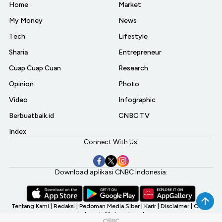
Home
Market
My Money
News
Tech
Lifestyle
Sharia
Entrepreneur
Cuap Cuap Cuan
Research
Opinion
Photo
Video
Infographic
Berbuatbaik.id
CNBC TV
Index
Connect With Us:
Download aplikasi CNBC Indonesia:
Tentang Kami
|
Redaksi
|
Pedoman Media Siber
|
Karir
|
Disclaimer
|
CNBC
Indonesia My Investment
©2026 CNBC Indonesia, A Transmedia Company