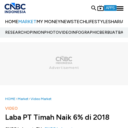
APPS
HOME
MARKET
MY MONEY
NEWS
TECH
LIFESTYLE
SHARIA
E
RESEARCH
OPINION
PHOTO
VIDEO
INFOGRAPHIC
BERBUATBAIK.
HOME
Market
Video Market
VIDEO
Laba PT Timah Naik 6% di 2018