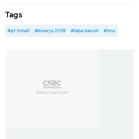
Tags
#pt timah
#kinerja 2018
#laba bersih
#tins