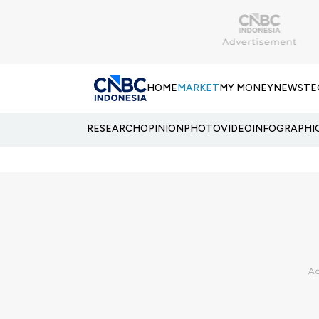
HOME
MARKET
MY MONEY
NEWS
TE
RESEARCH
OPINION
PHOTO
VIDEO
INFOGRAPHI