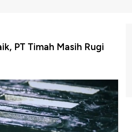
ik, PT Timah Masih Rugi
IDX: TINS
) mencatat rugi bersih di akhir September 2019
 2 kali lipat. PT Timah mencatat pendapatan Rp 14,6
amun beban pokok pendapatan perseroan juga melonjak
nan menjadi Rp 13,5 triliun rupiah.