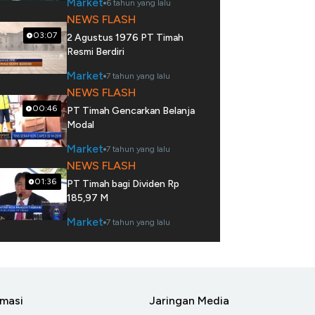
Market
6 tahun yang lalu
NEWS FLASH
03:07
2 Agustus 1976 PT Timah
Resmi Berdiri
Market
7 tahun yang lalu
NEWS FLASH
00:46
PT Timah Gencarkan Belanja
Modal
Market
7 tahun yang lalu
NEWS FLASH
01:36
PT Timah bagi Dividen Rp
185,97 M
Market
7 tahun yang lalu
rmasi
Jaringan Media