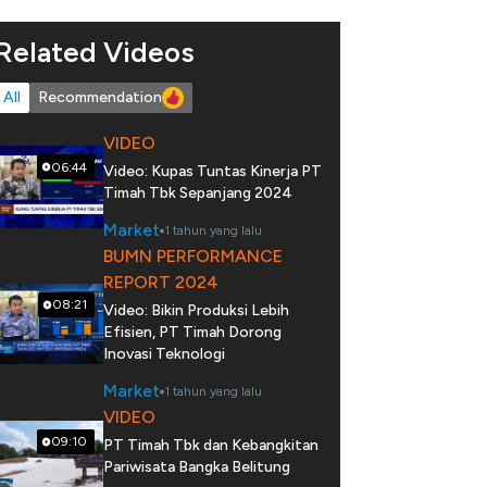
Related Videos
All
Recommendation
VIDEO
06:44
Video: Kupas Tuntas Kinerja PT
Timah Tbk Sepanjang 2024
Market
1 tahun yang lalu
BUMN PERFORMANCE
REPORT 2024
08:21
Video: Bikin Produksi Lebih
Efisien, PT Timah Dorong
Inovasi Teknologi
Market
1 tahun yang lalu
VIDEO
09:10
PT Timah Tbk dan Kebangkitan
Pariwisata Bangka Belitung