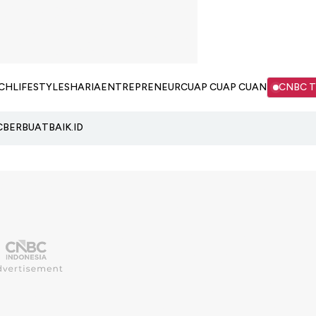
CH
LIFESTYLE
SHARIA
ENTREPRENEUR
CUAP CUAP CUAN
CNBC 
C
BERBUATBAIK.ID