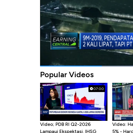
Selengkapnya dalam program Closing Bell CN
Bagikan:
#pt timah
#timah
#rugi bersih
Popular Videos
07:00
Video; PDB RI Q2-2026
Video: H
Lampaui Ekspektasi, IHSG
5% - Har