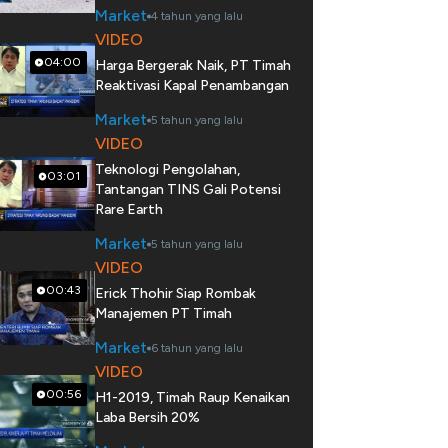
Market
4 tahun yang lalu
VIDEO
04:00
Harga Bergerak Naik, PT Timah
Reaktivasi Kapal Penambangan
Market
5 tahun yang lalu
VIDEO
Teknologi Pengolahan,
03:01
Tantangan TINS Gali Potensi
Rare Earth
Market
5 tahun yang lalu
VIDEO
00:43
Erick Thohir Siap Rombak
Manajemen PT Timah
Market
6 tahun yang lalu
VIDEO
00:56
H1-2019, Timah Raup Kenaikan
Laba Bersih 20%