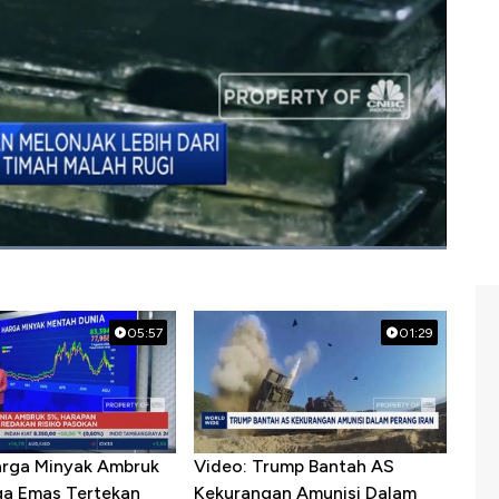
BC Indonesia (Jumat, 01/11/2019) berikut ini.
05:57
01:29
arga Minyak Ambruk
Video: Trump Bantah AS
ga Emas Tertekan
Kekurangan Amunisi Dalam