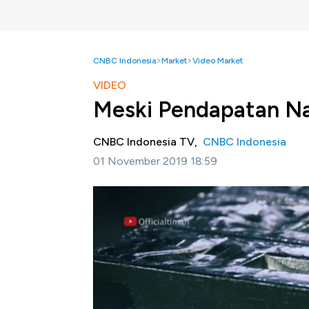
CNBC Indonesia
Market
Video Market
VIDEO
Meski Pendapatan Na
CNBC Indonesia TV,
CNBC Indonesia
01 November 2019 18:59
Jakarta, CNBC Indonesia -
PT Timah Tbk (
meskipun pendapatannya melonjak lebih dari
triliun melonjak 144,6% secara tahunan. N
lebih tinggi hingga 136, 6 persen secara tahu