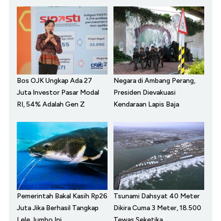
Bos OJK Ungkap Ada 27
Negara di Ambang Perang,
Juta Investor Pasar Modal
Presiden Dievakuasi
RI, 54% Adalah Gen Z
Kendaraan Lapis Baja
Pemerintah Bakal Kasih Rp26
Tsunami Dahsyat 40 Meter
Juta Jika Berhasil Tangkap
Dikira Cuma 3 Meter, 18.500
Lele Jumbo Ini
Tewas Seketika