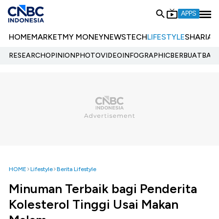
APPS
HOME
MARKET
MY MONEY
NEWS
TECH
LIFESTYLE
SHARIA
E
RESEARCH
OPINION
PHOTO
VIDEO
INFOGRAPHIC
BERBUATBAIK.
HOME
Lifestyle
Berita Lifestyle
Minuman Terbaik bagi Penderita
Kolesterol Tinggi Usai Makan