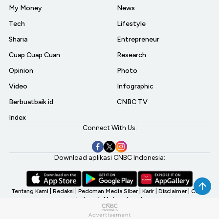
My Money
News
Tech
Lifestyle
Sharia
Entrepreneur
Cuap Cuap Cuan
Research
Opinion
Photo
Video
Infographic
Berbuatbaik.id
CNBC TV
Index
Connect With Us:
Download aplikasi CNBC Indonesia:
Tentang Kami
|
Redaksi
|
Pedoman Media Siber
|
Karir
|
Disclaimer
|
CNBC
Indonesia My Investment
©2026 CNBC Indonesia, A Transmedia Company