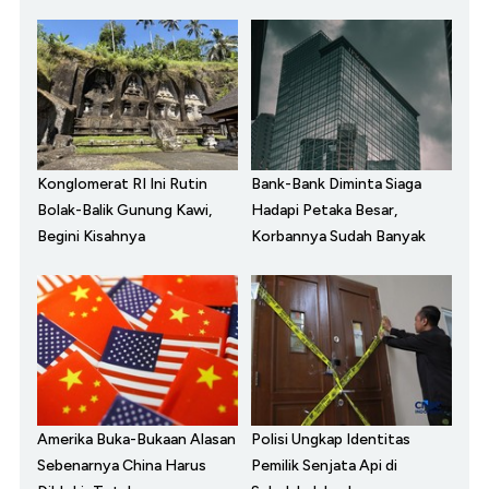
Konglomerat RI Ini Rutin
Bank-Bank Diminta Siaga
Bolak-Balik Gunung Kawi,
Hadapi Petaka Besar,
Begini Kisahnya
Korbannya Sudah Banyak
Amerika Buka-Bukaan Alasan
Polisi Ungkap Identitas
Sebenarnya China Harus
Pemilik Senjata Api di