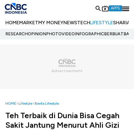
APPS
HOME
MARKET
MY MONEY
NEWS
TECH
LIFESTYLE
SHARIA
E
RESEARCH
OPINION
PHOTO
VIDEO
INFOGRAPHIC
BERBUATBAIK.
HOME
Lifestyle
Berita Lifestyle
Teh Terbaik di Dunia Bisa Cegah
Sakit Jantung Menurut Ahli Gizi