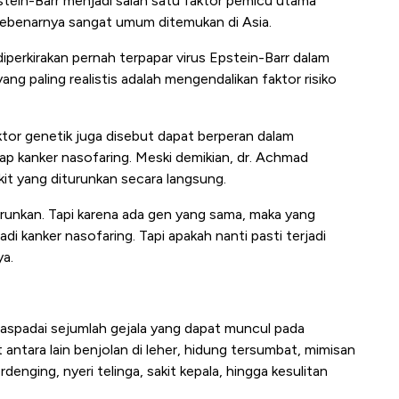
stein-Barr menjadi salah satu faktor pemicu utama
t sebenarnya sangat umum ditemukan di Asia.
perkirakan pernah terpapar virus Epstein-Barr dalam
ng paling realistis adalah mengendalikan faktor risiko
faktor genetik juga disebut dapat berperan dalam
p kanker nasofaring. Meski demikian, dr. Achmad
it yang diturunkan secara langsung.
urunkan. Tapi karena ada gen yang sama, maka yang
di kanker nasofaring. Tapi apakah nanti pasti terjadi
ya.
padai sejumlah gejala yang dapat muncul pada
 antara lain benjolan di leher, hidung tersumbat, mimisan
enging, nyeri telinga, sakit kepala, hingga kesulitan