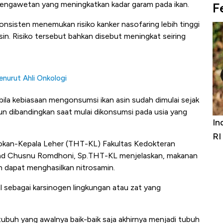
pengawetan yang meningkatkan kadar garam pada ikan.
F
onsisten menemukan risiko kanker nasofaring lebih tinggi
in. Risiko tersebut bahkan disebut meningkat seiring
urut Ahli Onkologi
ila kebiasaan mengonsumsi ikan asin sudah dimulai sejak
un dibandingkan saat mulai dikonsumsi pada usia yang
Bangkit dari Kubur! Bisnis Furniture &
Indust
Alas Kaki Tumbuh Double Digit
RI
rokan-Kepala Leher (THT-KL) Fakultas Kedokteran
chmad Chusnu Romdhoni, Sp.THT-KL menjelaskan, makanan
sin dapat menghasilkan nitrosamin.
 sebagai karsinogen lingkungan atau zat yang
uh yang awalnya baik-baik saja akhirnya menjadi tubuh