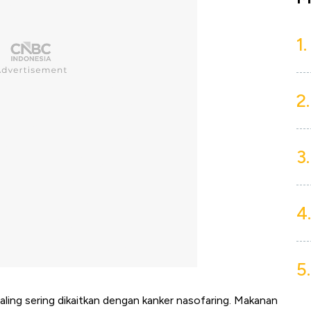
1.
2.
3.
4.
5.
aling sering dikaitkan dengan kanker nasofaring. Makanan