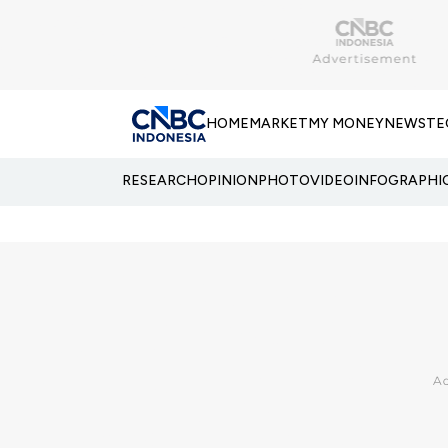
HOME
MARKET
MY MONEY
NEWS
TE
RESEARCH
OPINION
PHOTO
VIDEO
INFOGRAPHI