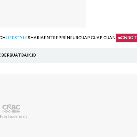
CH
LIFESTYLE
SHARIA
ENTREPRENEUR
CUAP CUAP CUAN
CNBC 
C
BERBUATBAIK.ID