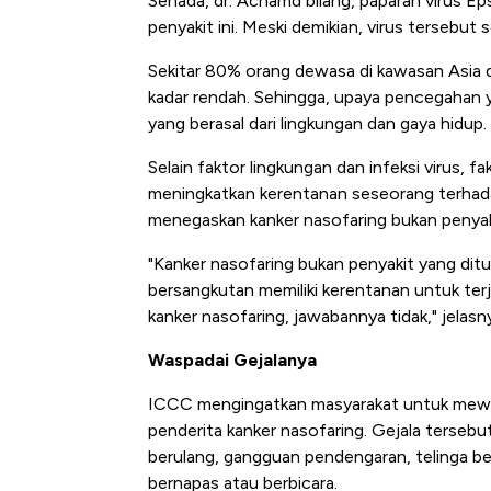
Senada, dr. Achamd bilang, paparan virus Ep
penyakit ini. Meski demikian, virus tersebu
Sekitar 80% orang dewasa di kawasan Asia di
kadar rendah. Sehingga, upaya pencegahan ya
yang berasal dari lingkungan dan gaya hidup.
Selain faktor lingkungan dan infeksi virus, 
meningkatkan kerentanan seseorang terhada
menegaskan kanker nasofaring bukan penyak
"Kanker nasofaring bukan penyakit yang dit
bersangkutan memiliki kerentanan untuk terja
kanker nasofaring, jawabannya tidak," jelasn
Waspadai Gejalanya
ICCC mengingatkan masyarakat untuk mewas
penderita kanker nasofaring. Gejala tersebut
berulang, gangguan pendengaran, telinga berd
bernapas atau berbicara.