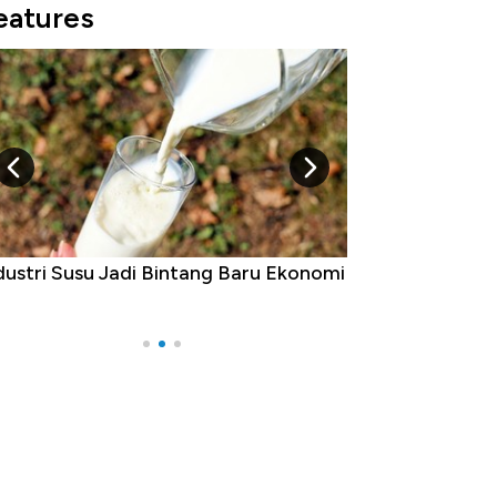
eatures
ri Susu Jadi Bintang Baru Ekonomi
5 Raja Ekonomi Indo
Ada Jawa!