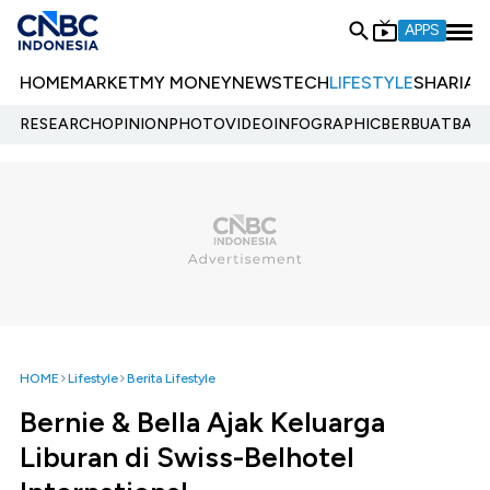
APPS
HOME
MARKET
MY MONEY
NEWS
TECH
LIFESTYLE
SHARIA
E
RESEARCH
OPINION
PHOTO
VIDEO
INFOGRAPHIC
BERBUATBAIK.
HOME
Lifestyle
Berita Lifestyle
Bernie & Bella Ajak Keluarga
Liburan di Swiss-Belhotel