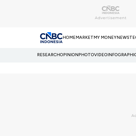
HOME
MARKET
MY MONEY
NEWS
TE
RESEARCH
OPINION
PHOTO
VIDEO
INFOGRAPHI