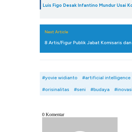
Luis Figo Desak Infantino Mundur Usai K
Next Article
8 Artis/Figur Publik Jabat Komisaris da
#yovie widianto
#artificial intelligence
#orisinalitas
#seni
#budaya
#inovas