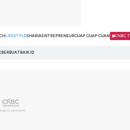
CH
LIFESTYLE
SHARIA
ENTREPRENEUR
CUAP CUAP CUAN
CNBC 
C
BERBUATBAIK.ID