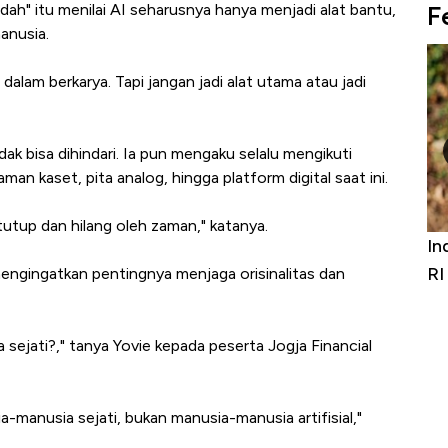
F
dah" itu menilai AI seharusnya hanya menjadi alat bantu,
anusia.
a dalam berkarya. Tapi jangan jadi alat utama atau jadi
ak bisa dihindari. Ia pun mengaku selalu mengikuti
an kaset, pita analog, hingga platform digital saat ini.
ertutup dan hilang oleh zaman," katanya.
rniture &
Industri Susu Jadi Bintang Baru Ekonomi
5 
it
RI
A
ngingatkan pentingnya menjaga orisinalitas dan
ta sejati?," tanya Yovie kepada peserta Jogja Financial
a-manusia sejati, bukan manusia-manusia artifisial,"