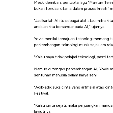
Meski demikian, pencipta lagu "Mantan Terin
bukan fondasi utama dalam proses kreatif m
"Jadikanlah AI itu sebagai alat atau mitra kit
andalan kita bersandar pada AI," ujarnya.
Yovie menilai kemajuan teknologi memang tid
perkembangan teknologi musik sejak era rekam
"Kalau saya tidak pelajari teknologi, pasti t
Bangkit dari Kubur! Bisnis Fu
Alas Kaki Tumbuh Double Dig
Namun di tengah perkembangan AI, Yovie me
sentuhan manusia dalam karya seni.
"Adik-adik suka cinta yang artifisial atau cin
Festival.
"Kalau cinta sejati, maka perjuangkan manusi
lanjutnya.