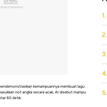
1.
2.
3.
4.
t mendemonstrasikan kemampuannya membuat lagu
5.
asukkan not angka secara acak, AI disebut mampu
tar 60 detik.