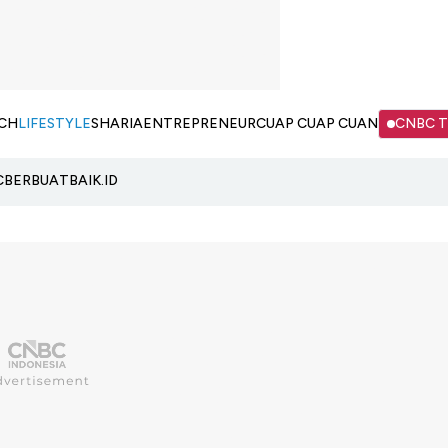
CH
LIFESTYLE
SHARIA
ENTREPRENEUR
CUAP CUAP CUAN
CNBC 
C
BERBUATBAIK.ID