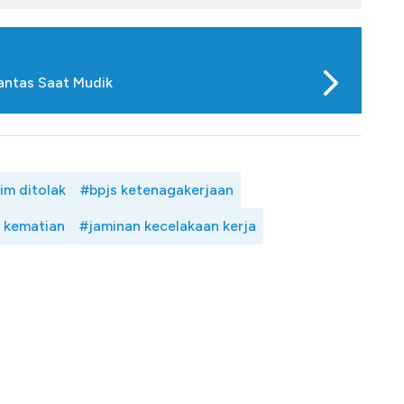
antas Saat Mudik
im ditolak
#bpjs ketenagakerjaan
 kematian
#jaminan kecelakaan kerja