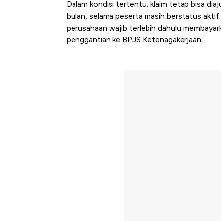
Dalam kondisi tertentu, klaim tetap bisa di
bulan, selama peserta masih berstatus aktif
perusahaan wajib terlebih dahulu membayar
penggantian ke BPJS Ketenagakerjaan.
Bangkit dari Kubur! Bisnis Fur
Alas Kaki Tumbuh Double Dig