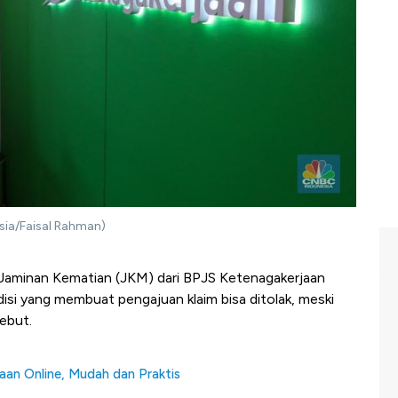
sia/Faisal Rahman)
Jaminan Kematian (JKM) dari BPJS Ketenagakerjaan
disi yang membuat pengajuan klaim bisa ditolak, meski
ebut.
aan Online, Mudah dan Praktis