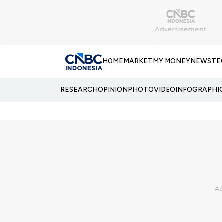
HOME
MARKET
MY MONEY
NEWS
TE
RESEARCH
OPINION
PHOTO
VIDEO
INFOGRAPHI