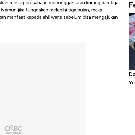
ajukan meski perusahaan menunggak iuran kurang dari tiga
F
. Namun jika tunggakan melebihi tiga bulan, maka
kan manfaat kepada ahli waris sebelum bisa mengajukan
niture &
5 Raja Ekonomi Indonesia: Maaf, Gak
Do
it
Ada Jawa!
Ye