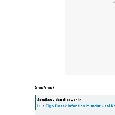
(miq/miq)
Saksikan video di bawah ini:
Luis Figo Desak Infantino Mundur Usai K