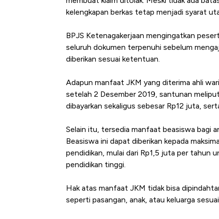
membuat klaim ditolak. Meski tidak ada ba
kelengkapan berkas tetap menjadi syarat uta
BPJS Ketenagakerjaan mengingatkan pesert
seluruh dokumen terpenuhi sebelum mengajuka
diberikan sesuai ketentuan.
Adapun manfaat JKM yang diterima ahli wari
setelah 2 Desember 2019, santunan meliputi
dibayarkan sekaligus sebesar Rp12 juta, ser
Selain itu, tersedia manfaat beasiswa bagi 
Beasiswa ini dapat diberikan kepada maksimal
pendidikan, mulai dari Rp1,5 juta per tahun 
pendidikan tinggi.
Hak atas manfaat JKM tidak bisa dipindahtan
seperti pasangan, anak, atau keluarga sesua