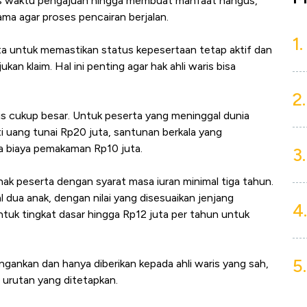
tas waktu pengajuan hingga membuat manfaat hangus,
ma agar proses pencairan berjalan.
1.
a untuk memastikan status kepesertaan tetap aktif dan
n klaim. Hal ini penting agar hak ahli waris bisa
2.
s cukup besar. Untuk peserta yang meninggal dunia
 uang tunai Rp20 juta, santunan berkala yang
ta biaya pemakaman Rp10 juta.
3.
anak peserta dengan syarat masa iuran minimal tiga tahun.
 dua anak, dengan nilai yang disesuaikan jenjang
4.
untuk tingkat dasar hingga Rp12 juta per tahun untuk
5.
gankan dan hanya diberikan kepada ahli waris yang sah,
i urutan yang ditetapkan.