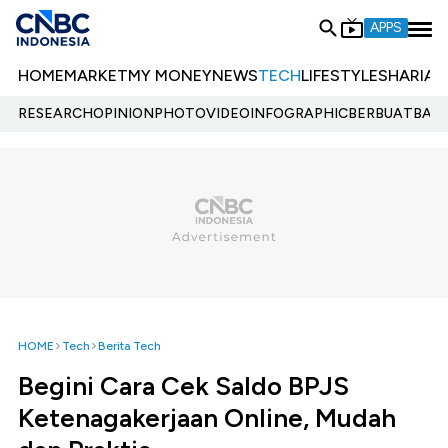
APPS
HOME
MARKET
MY MONEY
NEWS
TECH
LIFESTYLE
SHARIA
E
RESEARCH
OPINION
PHOTO
VIDEO
INFOGRAPHIC
BERBUATBAIK.
HOME
Tech
Berita Tech
Begini Cara Cek Saldo BPJS
Ketenagakerjaan Online, Mudah