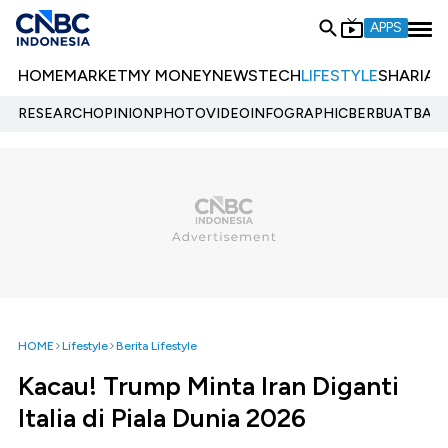
APPS
HOME
MARKET
MY MONEY
NEWS
TECH
LIFESTYLE
SHARIA
E
RESEARCH
OPINION
PHOTO
VIDEO
INFOGRAPHIC
BERBUATBAIK.
HOME
Lifestyle
Berita Lifestyle
Kacau! Trump Minta Iran Diganti
Italia di Piala Dunia 2026