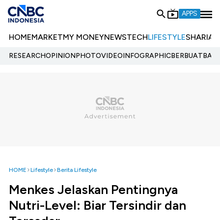
APPS
HOME
MARKET
MY MONEY
NEWS
TECH
LIFESTYLE
SHARIA
E
RESEARCH
OPINION
PHOTO
VIDEO
INFOGRAPHIC
BERBUATBAIK.
HOME
Lifestyle
Berita Lifestyle
Menkes Jelaskan Pentingnya
Nutri-Level: Biar Tersindir dan