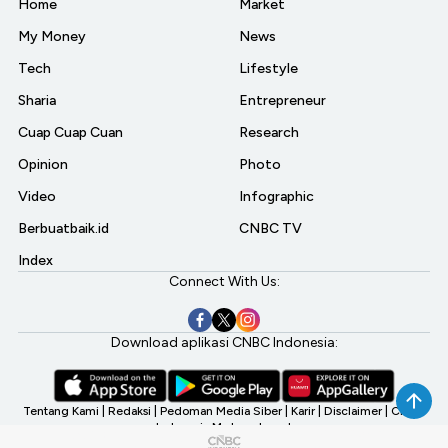
Home
Market
My Money
News
Tech
Lifestyle
Sharia
Entrepreneur
Cuap Cuap Cuan
Research
Opinion
Photo
Video
Infographic
Berbuatbaik.id
CNBC TV
Index
Connect With Us:
Download aplikasi CNBC Indonesia:
Tentang Kami
|
Redaksi
|
Pedoman Media Siber
|
Karir
|
Disclaimer
|
CNBC
Indonesia My Investment
©2026 CNBC Indonesia, A Transmedia Company