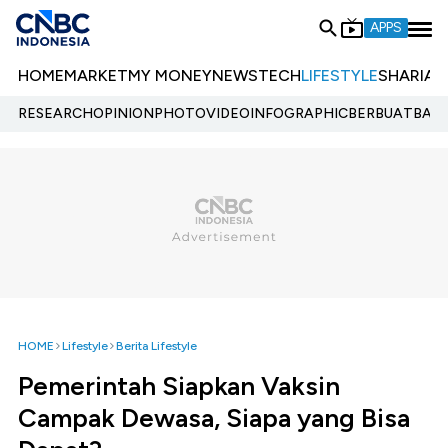
APPS
HOME
MARKET
MY MONEY
NEWS
TECH
LIFESTYLE
SHARIA
E
RESEARCH
OPINION
PHOTO
VIDEO
INFOGRAPHIC
BERBUATBAIK.
HOME
Lifestyle
Berita Lifestyle
Pemerintah Siapkan Vaksin
Campak Dewasa, Siapa yang Bisa