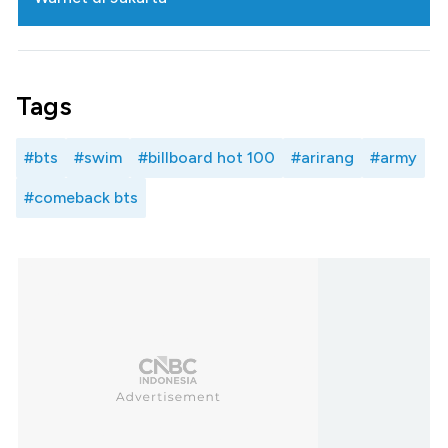
Tags
#bts
#swim
#billboard hot 100
#arirang
#army
#comeback bts