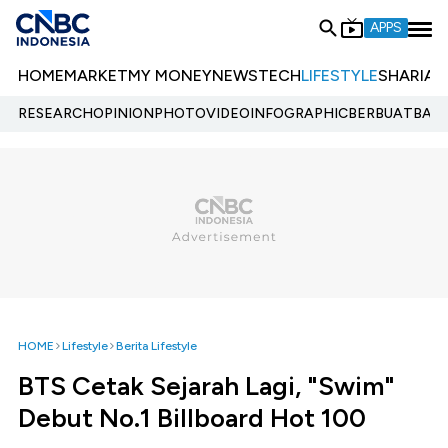
APPS
HOME
MARKET
MY MONEY
NEWS
TECH
LIFESTYLE
SHARIA
E
RESEARCH
OPINION
PHOTO
VIDEO
INFOGRAPHIC
BERBUATBAIK.
HOME
Lifestyle
Berita Lifestyle
BTS Cetak Sejarah Lagi, "Swim"
Debut No.1 Billboard Hot 100