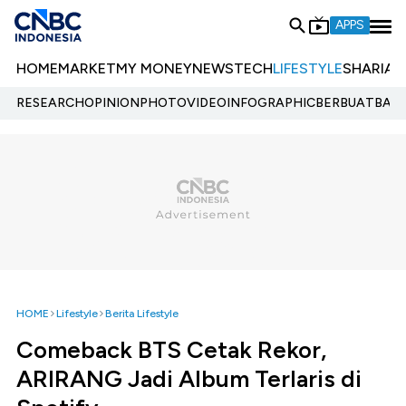
APPS
HOME
MARKET
MY MONEY
NEWS
TECH
LIFESTYLE
SHARIA
E
RESEARCH
OPINION
PHOTO
VIDEO
INFOGRAPHIC
BERBUATBAIK.
HOME
Lifestyle
Berita Lifestyle
Comeback BTS Cetak Rekor,
ARIRANG Jadi Album Terlaris di