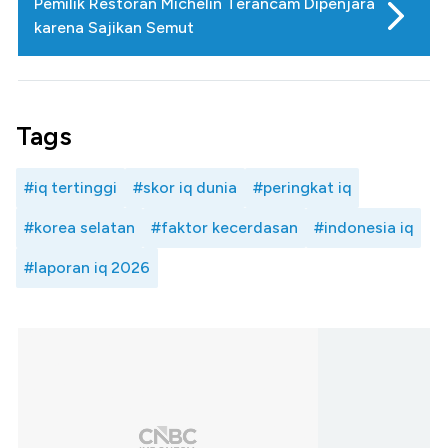
Pemilik Restoran Michelin Terancam Dipenjara
karena Sajikan Semut
Tags
#iq tertinggi
#skor iq dunia
#peringkat iq
#korea selatan
#faktor kecerdasan
#indonesia iq
#laporan iq 2026