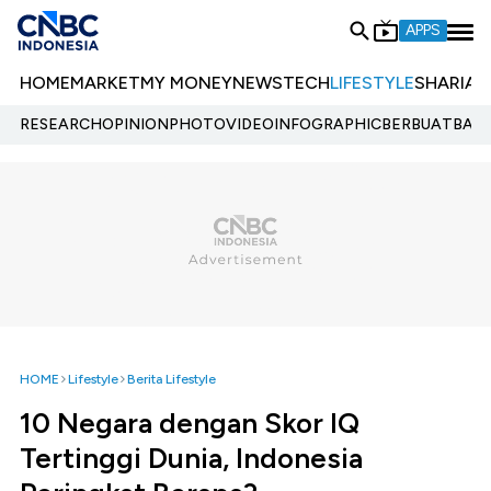
APPS
HOME
MARKET
MY MONEY
NEWS
TECH
LIFESTYLE
SHARIA
E
RESEARCH
OPINION
PHOTO
VIDEO
INFOGRAPHIC
BERBUATBAIK.
HOME
Lifestyle
Berita Lifestyle
10 Negara dengan Skor IQ
Tertinggi Dunia, Indonesia