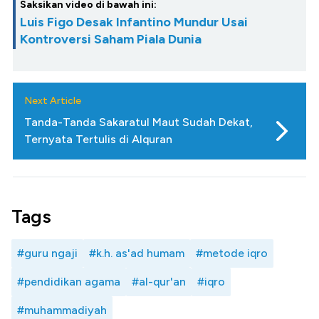
Saksikan video di bawah ini:
Luis Figo Desak Infantino Mundur Usai
Kontroversi Saham Piala Dunia
Next Article
Tanda-Tanda Sakaratul Maut Sudah Dekat,
Ternyata Tertulis di Alquran
Tags
#guru ngaji
#k.h. as'ad humam
#metode iqro
#pendidikan agama
#al-qur'an
#iqro
#muhammadiyah