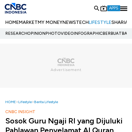
APPS
HOME
MARKET
MY MONEY
NEWS
TECH
LIFESTYLE
SHARIA
E
RESEARCH
OPINION
PHOTO
VIDEO
INFOGRAPHIC
BERBUATBAIK.
HOME
Lifestyle
Berita Lifestyle
CNBC INSIGHT
Sosok Guru Ngaji RI yang Dijuluki
Pahlawan Penyelamat Al Quran