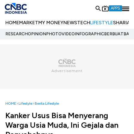
APPS
HOME
MARKET
MY MONEY
NEWS
TECH
LIFESTYLE
SHARIA
E
RESEARCH
OPINION
PHOTO
VIDEO
INFOGRAPHIC
BERBUATBAIK.
HOME
Lifestyle
Berita Lifestyle
Kanker Usus Bisa Menyerang
Warga Usia Muda, Ini Gejala dan