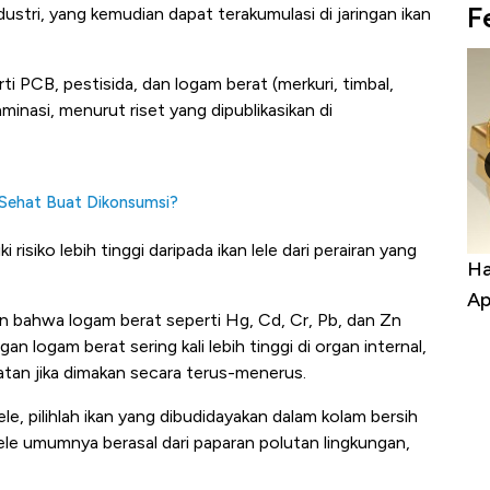
F
ustri, yang kemudian dapat terakumulasi di jaringan ikan
i PCB, pestisida, dan logam berat (merkuri, timbal,
inasi, menurut riset yang dipublikasikan di
 Sehat Buat Dikonsumsi?
i risiko lebih tinggi daripada ikan lele dari perairan yang
Harga Batu Bara Bangkit, Ada Kabar
Ha
Baik Buat Pengusaha RI
Ap
an bahwa logam berat seperti Hg, Cd, Cr, Pb, dan Zn
an logam berat sering kali lebih tinggi di organ internal,
atan jika dimakan secara terus-menerus.
e, pilihlah ikan yang dibudidayakan dalam kolam bersih
lele umumnya berasal dari paparan polutan lingkungan,