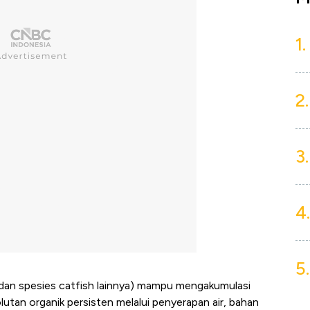
1.
2.
3.
4.
5.
p. dan spesies catfish lainnya) mampu mengakumulasi
lutan organik persisten melalui penyerapan air, bahan