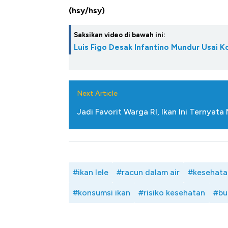
(hsy/hsy)
Saksikan video di bawah ini:
Luis Figo Desak Infantino Mundur Usai K
Next Article
Jadi Favorit Warga RI, Ikan Ini Ternyat
#ikan lele
#racun dalam air
#kesehata
#konsumsi ikan
#risiko kesehatan
#bu