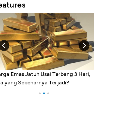
eatures
rga Emas Jatuh Usai Terbang 3 Hari,
Dominasi China 
a yang Sebenarnya Terjadi?
Impor 100 Nega