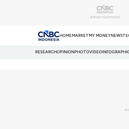
HOME
MARKET
MY MONEY
NEWS
TE
RESEARCH
OPINION
PHOTO
VIDEO
INFOGRAPHI