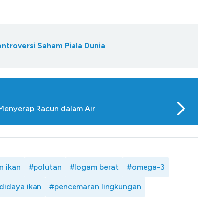
ontroversi Saham Piala Dunia
a Menyerap Racun dalam Air
n ikan
#polutan
#logam berat
#omega-3
didaya ikan
#pencemaran lingkungan