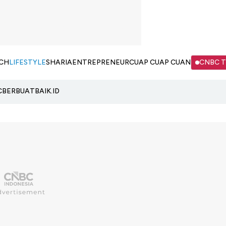
CH
LIFESTYLE
SHARIA
ENTREPRENEUR
CUAP CUAP CUAN
CNBC 
C
BERBUATBAIK.ID