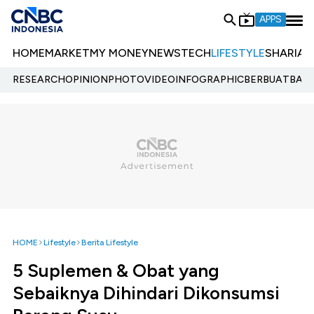
APPS
HOME
MARKET
MY MONEY
NEWS
TECH
LIFESTYLE
SHARIA
E
RESEARCH
OPINION
PHOTO
VIDEO
INFOGRAPHIC
BERBUATBAIK.
HOME
Lifestyle
Berita Lifestyle
5 Suplemen & Obat yang
Sebaiknya Dihindari Dikonsumsi