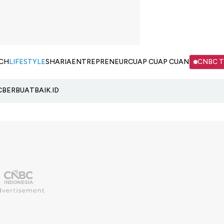
CH
LIFESTYLE
SHARIA
ENTREPRENEUR
CUAP CUAP CUAN
CNBC 
C
BERBUATBAIK.ID