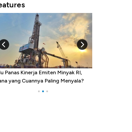
eatures
u Panas Kinerja Emiten Minyak RI,
10 Provinsi den
na yang Cuannya Paling Menyala?
Pengangguran Te