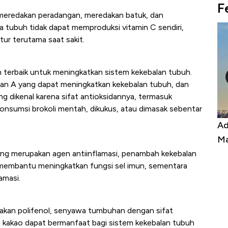
F
u meredakan peradangan, meredakan batuk, dan
 tubuh tidak dapat memproduksi vitamin C sendiri,
ur terutama saat sakit.
n terbaik untuk meningkatkan sistem kekebalan tubuh.
, dan A yang dapat meningkatkan kekebalan tubuh, dan
dikenal karena sifat antioksidannya, termasuk
Konsumsi brokoli mentah, dikukus, atau dimasak sebentar
Kongo Tutup Keran Ekspor, Harga
Ad
Tembaga Terbang ke Zona Berbahaya
Ma
yang merupakan agen antiinflamasi, penambah kekebalan
 membantu meningkatkan fungsi sel imun, sementara
amasi.
a akan polifenol, senyawa tumbuhan dengan sifat
ggi kakao dapat bermanfaat bagi sistem kekebalan tubuh