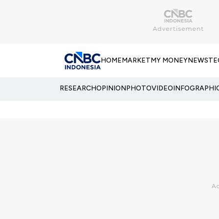
HOME
MARKET
MY MONEY
NEWS
TE
RESEARCH
OPINION
PHOTO
VIDEO
INFOGRAPHI