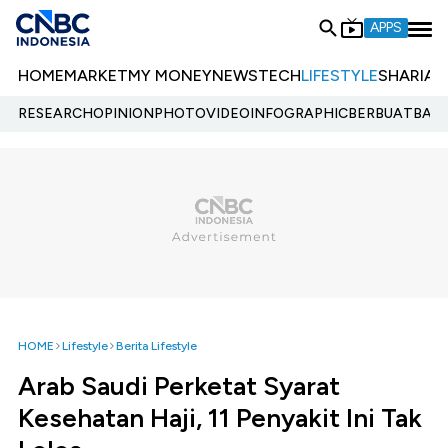
APPS
HOME
MARKET
MY MONEY
NEWS
TECH
LIFESTYLE
SHARIA
E
RESEARCH
OPINION
PHOTO
VIDEO
INFOGRAPHIC
BERBUATBAIK.
HOME
Lifestyle
Berita Lifestyle
Arab Saudi Perketat Syarat
Kesehatan Haji, 11 Penyakit Ini Tak