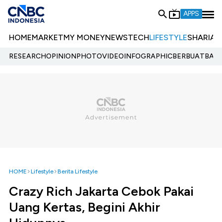
APPS
HOME
MARKET
MY MONEY
NEWS
TECH
LIFESTYLE
SHARIA
E
RESEARCH
OPINION
PHOTO
VIDEO
INFOGRAPHIC
BERBUATBAIK.
HOME
Lifestyle
Berita Lifestyle
Crazy Rich Jakarta Cebok Pakai
Uang Kertas, Begini Akhir