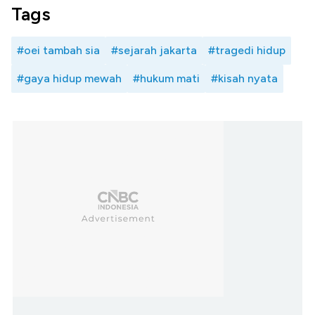
Tags
#oei tambah sia
#sejarah jakarta
#tragedi hidup
#gaya hidup mewah
#hukum mati
#kisah nyata