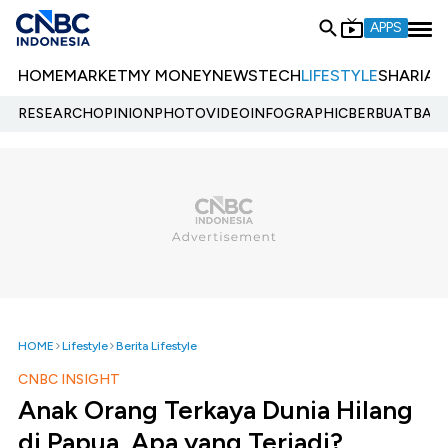
APPS
HOME
MARKET
MY MONEY
NEWS
TECH
LIFESTYLE
SHARIA
E
RESEARCH
OPINION
PHOTO
VIDEO
INFOGRAPHIC
BERBUATBAIK.
HOME
Lifestyle
Berita Lifestyle
CNBC INSIGHT
Anak Orang Terkaya Dunia Hilang
di Papua, Apa yang Terjadi?