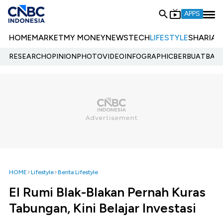
APPS
HOME
MARKET
MY MONEY
NEWS
TECH
LIFESTYLE
SHARIA
E
RESEARCH
OPINION
PHOTO
VIDEO
INFOGRAPHIC
BERBUATBAIK.
HOME
Lifestyle
Berita Lifestyle
El Rumi Blak-Blakan Pernah Kuras
Tabungan, Kini Belajar Investasi