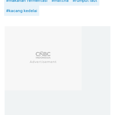
#makanan fermentasi
#matcha
#rumput laut
#kacang kedelai