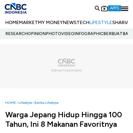
APPS
HOME
MARKET
MY MONEY
NEWS
TECH
LIFESTYLE
SHARIA
E
RESEARCH
OPINION
PHOTO
VIDEO
INFOGRAPHIC
BERBUATBAIK.
HOME
Lifestyle
Berita Lifestyle
Warga Jepang Hidup Hingga 100
Tahun, Ini 8 Makanan Favoritnya