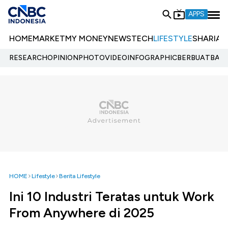
APPS
HOME
MARKET
MY MONEY
NEWS
TECH
LIFESTYLE
SHARIA
E
RESEARCH
OPINION
PHOTO
VIDEO
INFOGRAPHIC
BERBUATBAIK.
HOME
Lifestyle
Berita Lifestyle
Ini 10 Industri Teratas untuk Work
From Anywhere di 2025