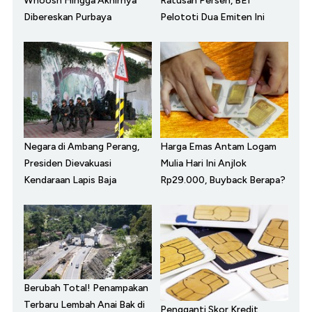
Whoosh Hingga Akhirnya
Ratusan Persen, BEI
Dibereskan Purbaya
Pelototi Dua Emiten Ini
Negara di Ambang Perang,
Harga Emas Antam Logam
Presiden Dievakuasi
Mulia Hari Ini Anjlok
Kendaraan Lapis Baja
Rp29.000, Buyback Berapa?
Berubah Total! Penampakan
Terbaru Lembah Anai Bak di
Pengganti Skor Kredit,