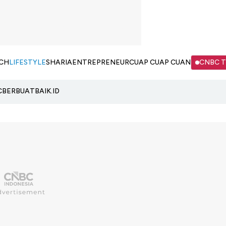
CH
LIFESTYLE
SHARIA
ENTREPRENEUR
CUAP CUAP CUAN
CNBC 
C
BERBUATBAIK.ID