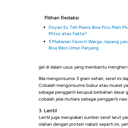
Pilihan Redaksi
Doyan Es Teh Manis Bisa Picu Mati M
Mitos atau Fakta?
5 Makanan Favorit Warga Jepang ya
Bisa Bikin Umur Panjang
gel di dalam usus yang membantu menghentik
Bangkit dari Kubur! Bisnis Fur
Alas Kaki Tumbuh Double Dig
Bila mengonsumsi 3 gram sehari, serat ini 
Cobalah mengonsumsi bubur atau muesli ya
sebagai pengganti kerupuk berbahan dasar 
cobalah jelai mutiara sebagai pengganti nasi
3. Lentil
Lentil juga merupakan sumber serat larut y
olahan dengan protein nabati seperti ini, 