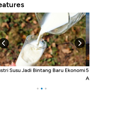
eatures
Raja Ekonomi Indonesia: Maaf, Gak
a Jawa!