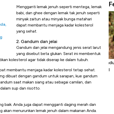
F
Mengganti lemak jenuh seperti mentega, lemak
babi, dan ghee dengan lemak tak jenuh seperti
minyak zaitun atau minyak bunga matahari
uda,
dapat membantu menjaga kadar kolesterol
yang sehat.
ng
2. Gandum dan jelai
Gandum dan jelai mengandung jenis serat larut
yang disebut beta glukan. Serat ini membentuk
an kolesterol agar tidak diserap ke dalam tubuh.
niture &
Industri Susu Jadi Bintang Baru Ekonomi
5 
it
RI
Ad
dapat membantu menjaga kadar kolesterol tetap sehat.
ng dibuat dengan gandum untuk sarapan, kue gandum
gandum saat makan siang atau sebagai camilan, dan
 dalam sup dan risotto.
ang baik. Anda juga dapat mengganti daging merah dan
yang akan menurunkan lemak jenuh dalam makanan Anda.