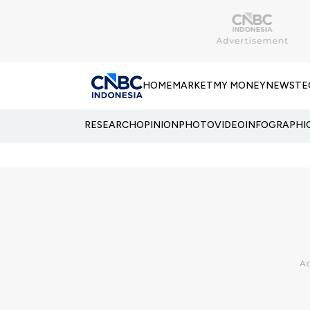
HOME
MARKET
MY MONEY
NEWS
TE
RESEARCH
OPINION
PHOTO
VIDEO
INFOGRAPHI