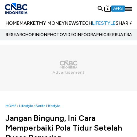
APPS
HOME
MARKET
MY MONEY
NEWS
TECH
LIFESTYLE
SHARIA
E
RESEARCH
OPINION
PHOTO
VIDEO
INFOGRAPHIC
BERBUATBAIK.
HOME
Lifestyle
Berita Lifestyle
Jangan Bingung, Ini Cara
Memperbaiki Pola Tidur Setelah